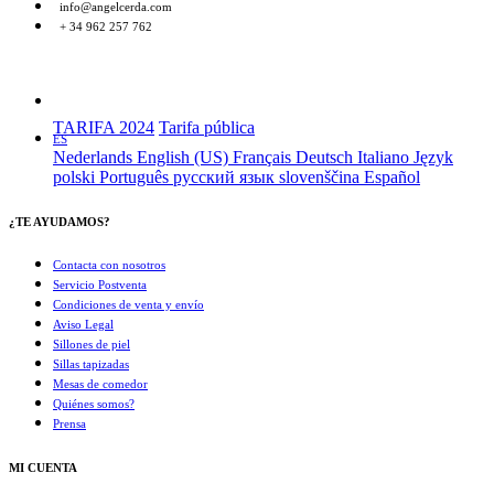
info@angelcerda.com
+ 34 962 257 762
TARIFA 2024
Tarifa pública
ES
Nederlands
English (US)
Français
Deutsch
Italiano
Język
polski
Português
русский язык
slovenščina
Español
¿TE AYUDAMOS?
Contacta con nosotros
Servicio Postventa
Condiciones de venta y envío
Aviso Legal
Sillones de piel
Sillas tapizadas
Mesas de comedor
Quiénes somos?
Prensa
MI CUENTA