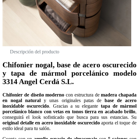
Descripción del producto
Chifonier nogal, base de acero oscurecido
y tapa de mármol porcelánico modelo
3314 Angel Cerdá S.L.
Chifonier de diseño moderno
con estructura de
madera chapada
en nogal natural
y unas originales patas de
base de acero
inoxidable oscurecido
. Gracias a su elegante
tapa de mármol
porcelánico blanco con vetas en tonos tierra en acabado brillo
,
conseguirá el look sofisticado que busca para sus estancias. Su
original detalle en acero inoxidable oscurecido
aporta el toque de
estilo ideal para tu salón.
Cuenta con un
amplio espacio de almacenaje
con
5 cajones
con