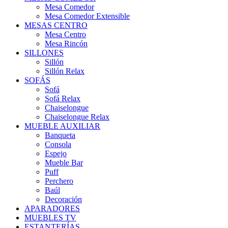
Mesa Comedor
Mesa Comedor Extensible
MESAS CENTRO
Mesa Centro
Mesa Rincón
SILLONES
Sillón
Sillón Relax
SOFÁS
Sofá
Sofá Relax
Chaiselongue
Chaiselongue Relax
MUEBLE AUXILIAR
Banqueta
Consola
Espejo
Mueble Bar
Puff
Perchero
Baúl
Decoración
APARADORES
MUEBLES TV
ESTANTERÍAS