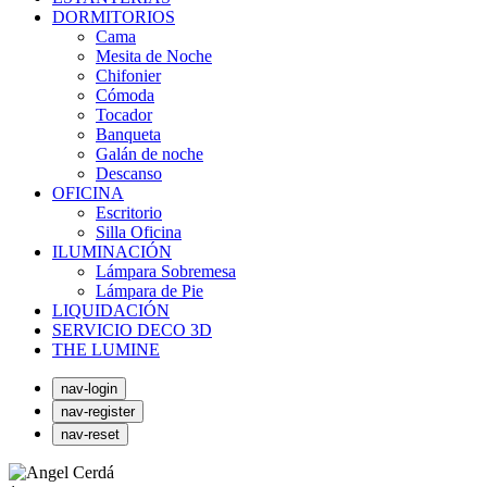
DORMITORIOS
Cama
Mesita de Noche
Chifonier
Cómoda
Tocador
Banqueta
Galán de noche
Descanso
OFICINA
Escritorio
Silla Oficina
ILUMINACIÓN
Lámpara Sobremesa
Lámpara de Pie
LIQUIDACIÓN
SERVICIO DECO 3D
THE LUMINE
nav-login
nav-register
nav-reset