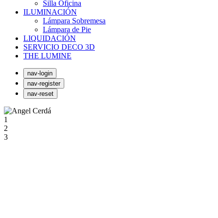
Silla Oficina
ILUMINACIÓN
Lámpara Sobremesa
Lámpara de Pie
LIQUIDACIÓN
SERVICIO DECO 3D
THE LUMINE
nav-login
nav-register
nav-reset
1
2
3