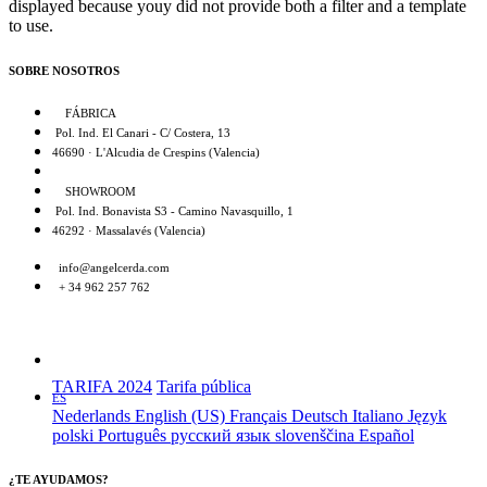
displayed because youy did not provide both a filter and a template
to use.
SOBRE NOSOTROS
FÁBRICA
Pol. Ind. El Canari - C/ Costera, 13
46690 · L'Alcudia de Crespins (Valencia)
SHOWROOM
Pol. Ind. Bonavista S3 - Camino Navasquillo, 1
46292 · Massalavés (Valencia)
info@angelcerda.com
+ 34 962 257 762
TARIFA 2024
Tarifa pública
ES
Nederlands
English (US)
Français
Deutsch
Italiano
Język
polski
Português
русский язык
slovenščina
Español
¿TE AYUDAMOS?