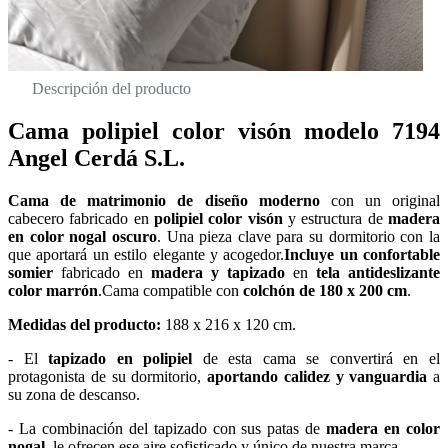
Descripción del producto
Cama polipiel color visón modelo 7194
Angel Cerdá S.L.
Cama de matrimonio de diseño moderno
con un original
cabecero fabricado en
polipiel color visón
y estructura de
madera
en color nogal oscuro
. Una pieza clave para su dormitorio con la
que aportará un estilo elegante y acogedor.
Incluye un confortable
somier
fabricado en
madera y tapizado
en
tela antideslizante
color marrón
.Cama compatible con
colchón de 180 x 200 cm
.
Medidas del producto:
188 x 216 x 120 cm.
- El
tapizado en polipiel
de esta cama se convertirá en el
protagonista de su dormitorio,
aportando calidez y vanguardia
a
su zona de descanso.
- La combinación del tapizado con sus patas de
madera en color
nogal
, le ofrecen ese aire sofisticado y único de nuestra marca.