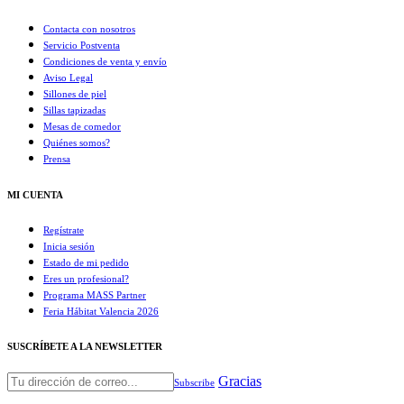
Contacta con nosotros
Servicio Postventa
Condiciones de venta y envío
Aviso Legal
Sillones de piel
Sillas tapizadas
Mesas de comedor
Quiénes somos?
Prensa
MI CUENTA
Regístrate
Inicia sesión
Estado de mi pedido
Eres un profesional?
Programa MASS Partner
Feria Hábitat Valencia 2026​
SUSCRÍBETE A LA NEWSLETTER
Gracias
Subscribe