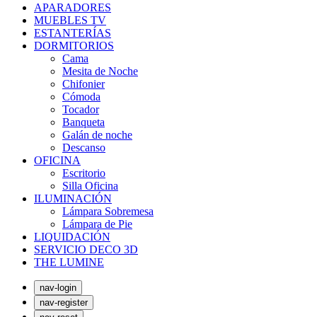
APARADORES
MUEBLES TV
ESTANTERÍAS
DORMITORIOS
Cama
Mesita de Noche
Chifonier
Cómoda
Tocador
Banqueta
Galán de noche
Descanso
OFICINA
Escritorio
Silla Oficina
ILUMINACIÓN
Lámpara Sobremesa
Lámpara de Pie
LIQUIDACIÓN
SERVICIO DECO 3D
THE LUMINE
nav-login
nav-register