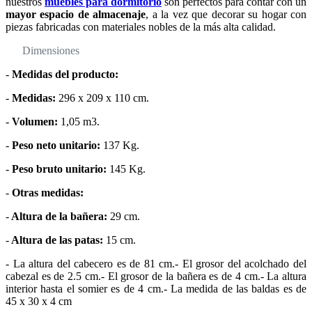
nuestros
muebles para dormitorio
son perfectos para contar con un
mayor espacio de almacenaje
, a la vez que decorar su hogar con
piezas fabricadas con materiales nobles de la más alta calidad.
Dimensiones
-
Medidas del producto:
-
Medidas:
296 x 209 x 110 cm.
-
Volumen:
1,05 m3.
-
Peso neto unitario:
137 Kg.
-
Peso bruto unitario:
145 Kg.
-
Otras medidas:
-
Altura de la bañera:
29 cm.
-
Altura de las patas:
15 cm.
- La altura del cabecero es de 81 cm.- El grosor del acolchado del
cabezal es de 2.5 cm.- El grosor de la bañera es de 4 cm.- La altura
interior hasta el somier es de 4 cm.- La medida de las baldas es de
45 x 30 x 4 cm