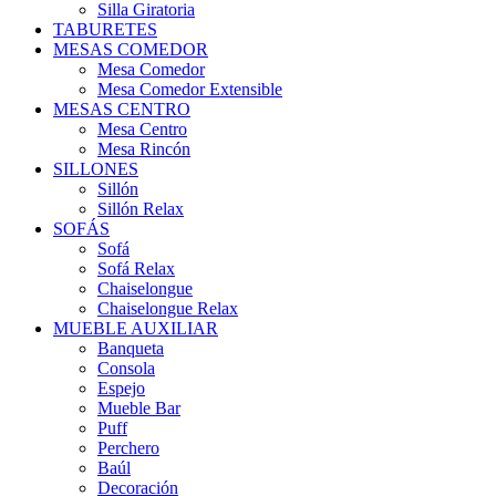
Silla Giratoria
TABURETES
MESAS COMEDOR
Mesa Comedor
Mesa Comedor Extensible
MESAS CENTRO
Mesa Centro
Mesa Rincón
SILLONES
Sillón
Sillón Relax
SOFÁS
Sofá
Sofá Relax
Chaiselongue
Chaiselongue Relax
MUEBLE AUXILIAR
Banqueta
Consola
Espejo
Mueble Bar
Puff
Perchero
Baúl
Decoración