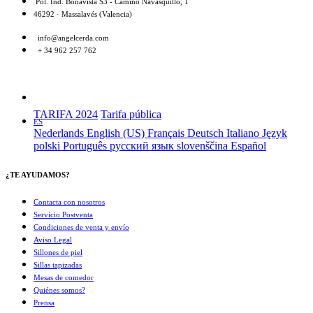
Pol. Ind. Bonavista S3 - Camino Navasquillo, 1
46292 · Massalavés (Valencia)
info@angelcerda.com
+ 34 962 257 762
TARIFA 2024
Tarifa pública
ES
Nederlands
English (US)
Français
Deutsch
Italiano
Język
polski
Português
русский язык
slovenščina
Español
¿TE AYUDAMOS?
Contacta con nosotros
Servicio Postventa
Condiciones de venta y envío
Aviso Legal
Sillones de piel
Sillas tapizadas
Mesas de comedor
Quiénes somos?
Prensa