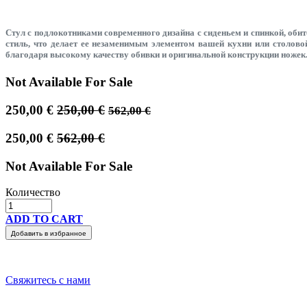
Стул с подлокотниками современного дизайна с сиденьем и спинкой, оби
стиль, что делает ее незаменимым элементом вашей кухни или столово
благодаря высокому качеству обивки и оригинальной конструкции ножек
Not Available For Sale
250,00
€
250,00
€
562,00
€
250,00
€
562,00
€
Not Available For Sale
Количество
ADD TO CART
Добавить в избранное
Свяжитесь с нами