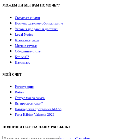
МОЖЕМ ЛИ МЫ ВАМ ПОМОЧЬ??
Связаться с нами
Послепродажное обслуживание
Условия продажи и доставки
Legal Notice
Кожаные кресла
Мягкие стулья
Обеденные столы
Кто мы??
Нажимать
МОЙ СЧЕТ
Регистрация
Войти
Статус моего заказа
Вы профессионал?
Партнёрская программа MASS
Feria Hábitat Valencia 2026
ПОДПИШИТЕСЬ НА НАШУ РАССЫЛКУ
Gracias