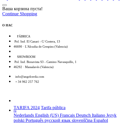
Ваша корзина пуста!
Continue
Shopping
O HAC
FÁBRICA
Pol. Ind. El Canari - C/ Costera, 13
46690 · L'Alcudia de Crespins (Valencia)
SHOWROOM
Pol. Ind. Bonavista S3 - Camino Navasquillo, 1
46292 · Massalavés (Valencia)
info@angelcerda.com
+ 34 962 257 762
TARIFA 2024
Tarifa pública
ru
Nederlands
English (US)
Français
Deutsch
Italiano
Język
polski
Português
русский язык
slovenščina
Español