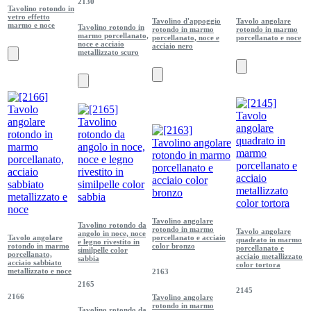
2130
Tavolino rotondo in
vetro effetto
Tavolino d'appoggio
Tavolo angolare
marmo e noce
Tavolino rotondo in
rotondo in marmo
rotondo in marmo
marmo porcellanato,
porcellanato, noce e
porcellanato e noce
noce e acciaio
acciaio nero
metallizzato scuro
Tavolino angolare
Tavolino rotondo da
rotondo in marmo
Tavolo angolare
angolo in noce, noce
Tavolo angolare
porcellanato e acciaio
quadrato in marmo
e legno rivestito in
rotondo in marmo
color bronzo
porcellanato e
similpelle color
porcellanato,
acciaio metallizzato
sabbia
acciaio sabbiato
color tortora
metallizzato e noce
2163
2165
2145
2166
Tavolino angolare
rotondo in marmo
Tavolino rotondo da