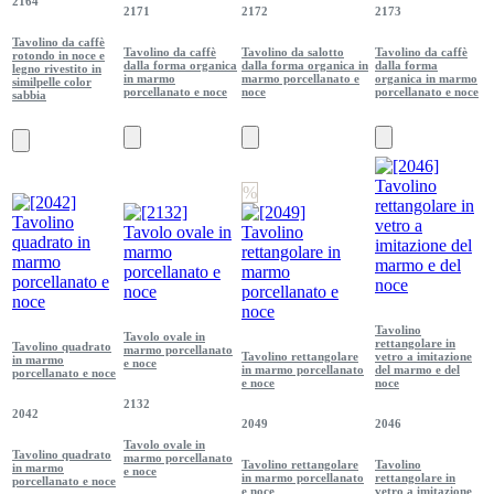
2164
2171
2172
2173
Tavolino da caffè
Tavolino da caffè
Tavolino da salotto
Tavolino da caffè
rotondo in noce e
dalla forma organica
dalla forma organica in
dalla forma
legno rivestito in
in marmo
marmo porcellanato e
organica in marmo
similpelle color
porcellanato e noce
noce
porcellanato e noce
sabbia
%
Tavolino
Tavolo ovale in
rettangolare in
Tavolino quadrato
marmo porcellanato
Tavolino rettangolare
vetro a imitazione
in marmo
e noce
in marmo porcellanato
del marmo e del
porcellanato e noce
e noce
noce
2132
2042
2049
2046
Tavolo ovale in
Tavolino quadrato
marmo porcellanato
Tavolino rettangolare
Tavolino
in marmo
e noce
in marmo porcellanato
rettangolare in
porcellanato e noce
e noce
vetro a imitazione