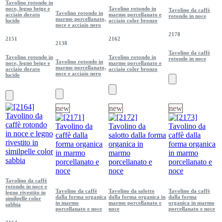
Tavolino rotondo in
noce, legno beige e
Tavolino rotondo in
Tavolino da caffè
Tavolino rotondo in
acciaio dorato
marmo porcellanato e
rotondo in noce
marmo porcellanato,
lucido
acciaio color bronzo
noce e acciaio nero
2178
2151
2162
2138
Tavolino da caffè
Tavolino rotondo in
Tavolino rotondo in
rotondo in noce
Tavolino rotondo in
noce, legno beige e
marmo porcellanato e
marmo porcellanato,
acciaio dorato
acciaio color bronzo
noce e acciaio nero
lucido
new
new
new
Tavolino da caffè
rotondo in noce e
Tavolino da caffè
Tavolino da salotto
Tavolino da caffè
legno rivestito in
dalla forma organica
dalla forma organica in
dalla forma
similpelle color
in marmo
marmo porcellanato e
organica in marmo
sabbia
porcellanato e noce
noce
porcellanato e noce