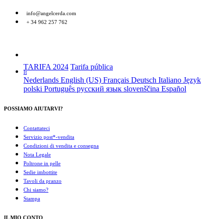
info@angelcerda.com
+ 34 962 257 762
TARIFA 2024
Tarifa pública
It
Nederlands
English (US)
Français
Deutsch
Italiano
Język
polski
Português
русский язык
slovenščina
Español
POSSIAMO AIUTARVI?
Contattateci
Servizio post*-vendita
Condizioni di vendita e consegna
Nota Legale
Poltrone in pelle
Sedie imbottite
Tavoli da pranzo
Chi siamo?
Stampa
IL MIO CONTO