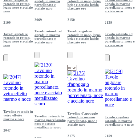
angolo in marmo
rotondo in noce, legno
rotondo in rattan,
angolo in marmo
porcellanato e
beige e acciaio lucido
legno nero e acciaio
porcellanato, noce e
acciaio nero
placcato oro
nero
acciaio nero
2069
2150
2109
2139
Tavolo rotondo ad
Tavolo angolare
Tavolo angolare
Tavolo rotondo ad
angolo in marmo
rotondo in noce, legno
rotondo in rattan,
angolo in marmo
porcellanato e
beige e acciaio lucido
legno nero e acciaio
porcellanato, noce e
acciaio nero
placcato oro
nero
acciaio nero
new
Tavolino rotondo in
Tavolino d'appoggio
vetro effetto
Tavolino rotondo in
rotondo in marmo
Tavolo angolare
marmo e noce
marmo porcellanato,
porcellanato, noce e
rotondo in marmo
noce e acciaio
acciaio nero
porcellanato e noce
metallizzato scuro
2047
2175
2159