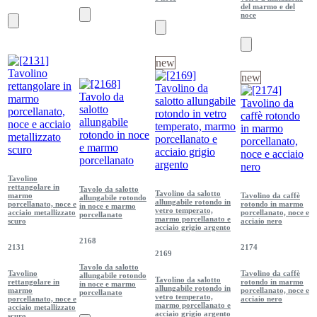
del marmo e del
noce
new
new
Tavolino
rettangolare in
Tavolo da salotto
Tavolino da salotto
marmo
Tavolino da caffè
allungabile rotondo
allungabile rotondo in
porcellanato, noce e
rotondo in marmo
in noce e marmo
vetro temperato,
acciaio metallizzato
porcellanato, noce e
porcellanato
marmo porcellanato e
scuro
acciaio nero
acciaio grigio argento
2168
2131
2174
2169
Tavolo da salotto
Tavolino
Tavolino da caffè
allungabile rotondo
Tavolino da salotto
rettangolare in
rotondo in marmo
in noce e marmo
allungabile rotondo in
marmo
porcellanato, noce e
porcellanato
vetro temperato,
porcellanato, noce e
acciaio nero
marmo porcellanato e
acciaio metallizzato
acciaio grigio argento
scuro