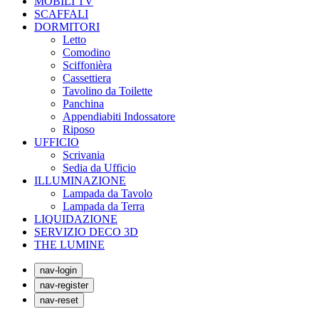
MOBILI TV
SCAFFALI
DORMITORI
Letto
Comodino
Sciffonièra
Cassettiera
Tavolino da Toilette
Panchina
Appendiabiti Indossatore
Riposo
UFFICIO
Scrivania
Sedia da Ufficio
ILLUMINAZIONE
Lampada da Tavolo
Lampada da Terra
LIQUIDAZIONE
SERVIZIO DECO 3D
THE LUMINE
nav-login
nav-register
nav-reset