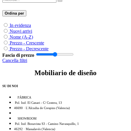
Ordina per
In evidenza
Nuovi arrivi
Nome (A-Z)
Prezzo - Crescente
Prezzo - Decrescente
Fascia di prezzo
Cancella filtri
Mobiliario de diseño
SU DI NOI
FÁBRICA
Pol. Ind. El Canari - C/ Costera, 13
46690 · L'Alcudia de Crespins (Valencia)
SHOWROOM
Pol. Ind. Bonavista S3 - Camino Navasquillo, 1
46292 · Massalavés (Valencia)