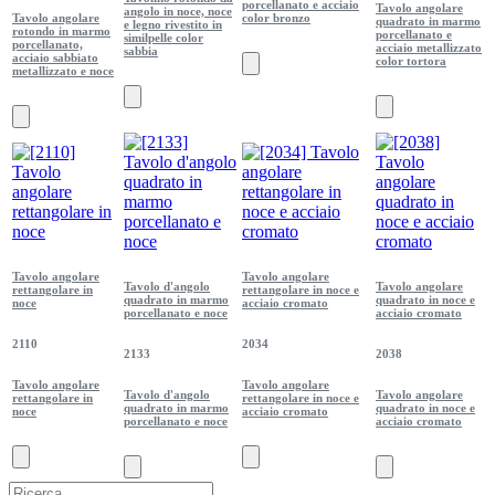
porcellanato e acciaio
Tavolo angolare
angolo in noce, noce
Tavolo angolare
color bronzo
quadrato in marmo
e legno rivestito in
rotondo in marmo
porcellanato e
similpelle color
porcellanato,
acciaio metallizzato
sabbia
acciaio sabbiato
color tortora
metallizzato e noce
Tavolo angolare
Tavolo angolare
Tavolo d'angolo
Tavolo angolare
rettangolare in
rettangolare in noce e
quadrato in marmo
quadrato in noce e
noce
acciaio cromato
porcellanato e noce
acciaio cromato
2110
2034
2133
2038
Tavolo angolare
Tavolo angolare
Tavolo d'angolo
Tavolo angolare
rettangolare in
rettangolare in noce e
quadrato in marmo
quadrato in noce e
noce
acciaio cromato
porcellanato e noce
acciaio cromato