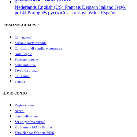
It
Nederlands
English (US)
Français
Deutsch
Italiano
Język
polski
Português
русский язык
slovenščina
Español
POSSIAMO AIUTARVI?
Contattateci
Servizio post*-vendita
Condizioni di vendita e consegna
Nota Legale
Poltrone in pelle
Sedie imbottite
Tavoli da pranzo
Chi siamo?
Stampa
IL MIO CONTO
Registrazione
Accedi
Stato dell'ordine
Sei un professionista?
Programma MASS Partner
Feria Hábitat Valencia 2026