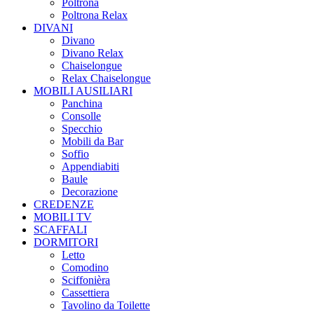
Poltrona
Poltrona Relax
DIVANI
Divano
Divano Relax
Chaiselongue
Relax Chaiselongue
MOBILI AUSILIARI
Panchina
Consolle
Specchio
Mobili da Bar
Soffio
Appendiabiti
Baule
Decorazione
CREDENZE
MOBILI TV
SCAFFALI
DORMITORI
Letto
Comodino
Sciffonièra
Cassettiera
Tavolino da Toilette