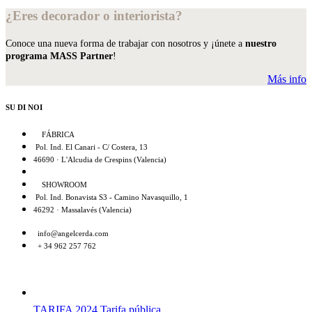
¿Eres decorador o interiorista?
Conoce una nueva forma de trabajar con nosotros y ¡únete a
nuestro
programa MASS Partner
!
Más info
SU DI NOI
FÁBRICA
Pol. Ind. El Canari - C/ Costera, 13
46690 · L'Alcudia de Crespins (Valencia)
SHOWROOM
Pol. Ind. Bonavista S3 - Camino Navasquillo, 1
46292 · Massalavés (Valencia)
info@angelcerda.com
+ 34 962 257 762
TARIFA 2024
Tarifa pública