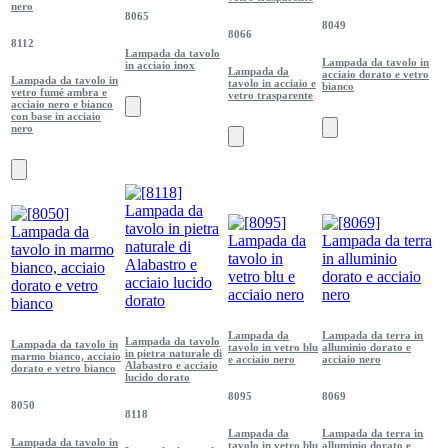
nero
8065
8049
8066
8112
Lampada da tavolo
Lampada da tavolo in
in acciaio inox
Lampada da
acciaio dorato e vetro
Lampada da tavolo in
tavolo in acciaio e
bianco
vetro fumé ambra e
vetro trasparente
acciaio nero e bianco
con base in acciaio
nero
Lampada da
Lampada da terra in
Lampada da tavolo
Lampada da tavolo in
tavolo in vetro blu
alluminio dorato e
in pietra naturale di
marmo bianco, acciaio
e acciaio nero
acciaio nero
Alabastro e acciaio
dorato e vetro bianco
lucido dorato
8095
8069
8050
8118
Lampada da
Lampada da terra in
Lampada da tavolo in
tavolo in vetro blu
alluminio dorato e