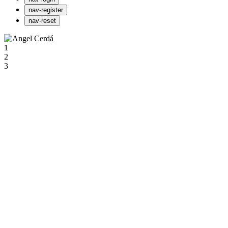
nav-register
nav-reset
1
2
3