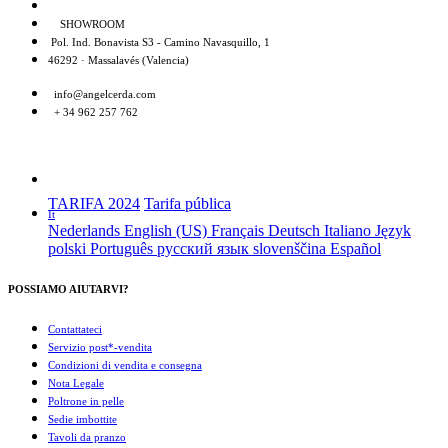
SHOWROOM
Pol. Ind. Bonavista S3 - Camino Navasquillo, 1
46292 · Massalavés (Valencia)
info@angelcerda.com
+ 34 962 257 762
TARIFA 2024
Tarifa pública
It
Nederlands
English (US)
Français
Deutsch
Italiano
Język
polski
Português
русский язык
slovenščina
Español
POSSIAMO AIUTARVI?
Contattateci
Servizio post*-vendita
Condizioni di vendita e consegna
Nota Legale
Poltrone in pelle
Sedie imbottite
Tavoli da pranzo