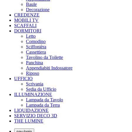
Baule
Decorazione
CREDENZE
MOBILI TV
SCAFFALI
DORMITORI
Letto
Comodino
Sciffonièra
Cassettiera
Tavolino da Toilette
Panchina
Appendiabiti Indossatore
Riposo
UFFICIO
Scrivania
Sedia da Ufficio
ILLUMINAZIONE
Lampada da Tavolo
Lampada da Terra
LIQUIDAZIONE
SERVIZIO DECO 3D
THE LUMINE
nav-login