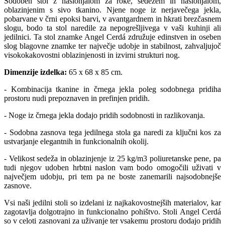
Sodoben stol z naslonjalom za roke, sedežem in naslonjalom,
oblazinjenim s sivo tkanino. Njene noge iz nerjavečega jekla,
pobarvane v črni epoksi barvi, v avantgardnem in hkrati brezčasnem
slogu, bodo ta stol naredile za nepogrešljivega v vaši kuhinji ali
jedilnici. Ta stol znamke Angel Cerdá združuje edinstven in oseben
slog blagovne znamke ter največje udobje in stabilnost, zahvaljujoč
visokokakovostni oblazinjenosti in izvirni strukturi nog.
Dimenzije izdelka:
65 x 68 x 85 cm.
- Kombinacija tkanine in črnega jekla poleg sodobnega pridiha
prostoru nudi prepoznaven in prefinjen pridih.
- Noge iz črnega jekla dodajo pridih sodobnosti in razlikovanja.
- Sodobna zasnova tega jedilnega stola ga naredi za ključni kos za
ustvarjanje elegantnih in funkcionalnih okolij.
- Velikost sedeža in oblazinjenje iz 25 kg/m3 poliuretanske pene, pa
tudi njegov udoben hrbtni naslon vam bodo omogočili uživati v
največjem udobju, pri tem pa ne boste zanemarili najsodobnejše
zasnove.
Vsi naši jedilni stoli so izdelani iz najkakovostnejših materialov, kar
zagotavlja dolgotrajno in funkcionalno pohištvo. Stoli Angel Cerdá
so v celoti zasnovani za uživanje ter vsakemu prostoru dodajo pridih