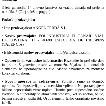
3 leta garancije. 14-dnevno jamstvo za vračilo denarja od prejema
naročila. * (Glej splošne pogoje)
Podatki proizvajalca
· Ime proizvajalca:
ANGEL CERDÁ S.L.
· Naslov proizvajalca:
POL.INDUSTRIAL EL CANARI. VIAL
LA COSTERA, 13 - 46690 L'ALCUDIA DE CRESPINS
(VALENCIA)
· Elektronski naslov proizvajalca:
info@angelcerda.com
· Opozorila in varnostne informacije:
Razvrstite in preštejte dele
in pribor. Zagotovite prostor za montažo. Vijakov in montažnih
elementov ne uporabljajte na silo. Sledite navodilom za montažo
korak za korakom.
· Pogoji uporabe in vzdrževanja:
Pohištvo samo za domačo
uporabo. Ne izpostavljajte vremenskim vplivom. Ne postavljajte v
bližino neposrednih virov toplote. Hranite pred neposredno sončno
svetlobo. Ne uporabljajte abrazivnih sredstev, kot so aceton, belilo,
belilna sredstva, topila itd. Ostri elementi lahko opraskajo površino
izdelka.