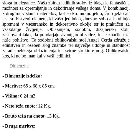
sloga in elegance. Naša zbirka jedilnih stolov iz blaga je fantastična
možnost za opremljanje in dekoriranje vašega doma. V kombinaciji
z drugimi vrstami materialov, kot so kromirano jeklo, črno jeklo ali
les, so bistveni element, ki vašo jedilnico, dnevno sobo ali kuhinjo
spremeni v vsestransko in dekorativno okolje ter je praktičen za
vsakdanje življenje. Oblazinjeni, sodobni, dizajnerski stoli,
zasnovani tako, da poudarjajo avantgardni videz, ki je značilen za
naše pohištvo. Ta sodobni oblikovalski stol Angel Cerdá združuje
edinstven in oseben slog znamke ter največje udobje in stabilnost
zaradi mehkega oblazinjenja in izvirne strukture nog. Oblikovalski
kos, ki ne bo manjkal v vaši jedilnici.
Dimenzije
-
Dimenzije izdelka:
-
Meritve:
65 x 68 x 85 cm.
-
Višina:
0,24 m3.
-
Neto teža enote:
12 Kg.
-
Bruto teža na enoto:
13 Kg.
-
Druge meritve: