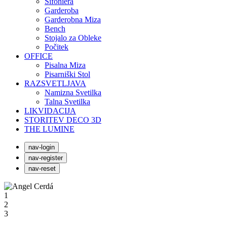
Šifoniera
Garderoba
Garderobna Miza
Bench
Stojalo za Obleke
Počitek
OFFICE
Pisalna Miza
Pisarniški Stol
RAZSVETLJAVA
Namizna Svetilka
Talna Svetilka
LIKVIDACIJA
STORITEV DECO 3D
THE LUMINE
nav-login
nav-register
nav-reset
1
2
3