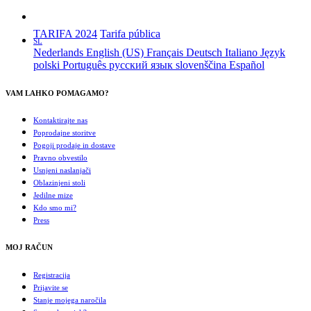
TARIFA 2024
Tarifa pública
SL
Nederlands
English (US)
Français
Deutsch
Italiano
Język
polski
Português
русский язык
slovenščina
Español
VAM LAHKO POMAGAMO?
Kontaktirajte nas
Poprodajne storitve
Pogoji prodaje in dostave
Pravno obvestilo
Usnjeni naslanjači
Oblazinjeni stoli
Jedilne mize
Kdo smo mi?
Press
MOJ RAČUN
Registracija
Prijavite se
Stanje mojega naročila