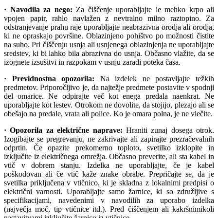
· Navodila za nego:
Za čiščenje uporabljajte le mehko krpo ali
vpojen papir, rahlo navlažen z nevtralno milno raztopino. Za
odstranjevanje prahu raje uporabljajte neabrazivna orodja ali orodja,
ki ne opraskajo površine. Oblazinjeno pohištvo po možnosti čistite
na suho. Pri čiščenju usnja ali usnjenega oblazinjenja ne uporabljajte
sredstev, ki bi lahko bila abrazivna do usnja. Občasno vlažite, da se
izognete izsušitvi in razpokam v usnju zaradi poteka časa.
· Previdnostna opozorila:
Na izdelek ne postavljajte težkih
predmetov. Priporočljivo je, da najtežje predmete postavite v spodnji
del omarice. Ne odpirajte več kot enega predala naenkrat. Ne
uporabljajte kot lestev. Otrokom ne dovolite, da stojijo, plezajo ali se
obešajo na predale, vrata ali police. Ko je omara polna, je ne vlečite.
· Opozorila za električne naprave:
Hraniti zunaj dosega otrok.
Izogibajte se pregrevanju, ne zakrivajte ali zapirajte prezračevalnih
odprtin. Če opazite prekomerno toploto, svetilko izklopite in
izključite iz električnega omrežja. Občasno preverite, ali sta kabel in
vtič v dobrem stanju. Izdelka ne uporabljajte, če je kabel
poškodovan ali če vtič kaže znake obrabe. Prepričajte se, da je
svetilka priključena v vtičnico, ki je skladna z lokalnimi predpisi o
električni varnosti. Uporabljajte samo žarnice, ki so združljive s
specifikacijami, navedenimi v navodilih za uporabo izdelka
(največja moč, tip vtičnice itd.). Pred čiščenjem ali kakršnimikoli
nastavitvami izključite žarnico iz vtičnice.