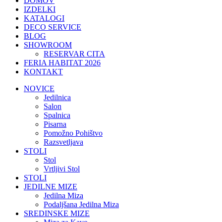
DOMOV
IZDELKI
KATALOGI
DECO SERVICE
BLOG
SHOWROOM
RESERVAR CITA
FERIA HABITAT 2026
KONTAKT
NOVICE
Jedilnica
Salon
Spalnica
Pisarna
Pomožno Pohištvo
Razsvetljava
STOLI
Stol
Vrtljivi Stol
STOLI
JEDILNE MIZE
Jedilna Miza
Podaljšana Jedilna Miza
SREDINSKE MIZE