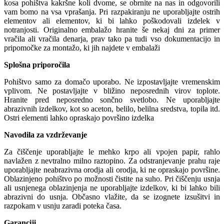
kosa pohištva kakršne koli dvome, se obrnite na nas in odgovorili
vam bomo na vsa vprašanja. Pri razpakiranju ne uporabljajte ostrih
elementov ali elementov, ki bi lahko poškodovali izdelek v
notranjosti. Originalno embalažo hranite še nekaj dni za primer
vračila ali vračila denarja, prav tako pa tudi vso dokumentacijo in
pripomočke za montažo, ki jih najdete v embalaži
Splošna priporočila
Pohištvo samo za domačo uporabo. Ne izpostavljajte vremenskim
vplivom. Ne postavljajte v bližino neposrednih virov toplote.
Hranite pred neposredno sončno svetlobo. Ne uporabljajte
abrazivnih izdelkov, kot so aceton, belilo, belilna sredstva, topila itd.
Ostri elementi lahko opraskajo površino izdelka
Navodila za vzdrževanje
Za čiščenje uporabljajte le mehko krpo ali vpojen papir, rahlo
navlažen z nevtralno milno raztopino. Za odstranjevanje prahu raje
uporabljajte neabrazivna orodja ali orodja, ki ne opraskajo površine.
Oblazinjeno pohištvo po možnosti čistite na suho. Pri čiščenju usnja
ali usnjenega oblazinjenja ne uporabljajte izdelkov, ki bi lahko bili
abrazivni do usnja. Občasno vlažite, da se izognete izsušitvi in
razpokam v usnju zaradi poteka časa.
Garanciji