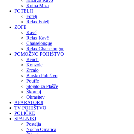
Miza za Kavo
Kotna Miza
FOTELJI
Fotelj
Relax Fotelj
ZOFE
Kavč
Relax Kavč
Chaiselongue
Relax Chaiselongue
POMOŽNO POHIŠTVO
Bench
Konzole
Zrcalo
Barsko Pohištvo
Pouffe
Stojalo za Plašče
Škorenj
Okrasitev
APARATORJI
TV POHIŠTVO
POLIČKE
SPALNIKI
Postelja
Nočna Omarica