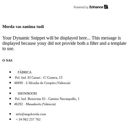
Morda vas zanima tudi
Your Dynamic Snippet will be displayed here... This message is
displayed because youy did not provide both a filter and a template
to use.
O NAS
FÁBRICA
Pol. Ind. El Canari - C/ Costera, 13
46690 · L'Alcudia de Crespins (Valencia)
SHOWROOM
Pol. Ind. Bonavista S3 - Camino Navasquillo, 1
46292 · Massalavés (Valencia)
info@angelcerda.com
+ 34 962 257 762