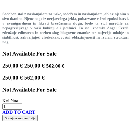
Sodoben stol z naslonjalom za roke, sedežem in naslonjalom, oblazinjenim s
sivo tkanino. Njene noge iz nerjavečega jekla, pobarvane v črni epoksi barvi,
v avantgardnem in hkrati brezčasnem slogu, bodo ta stol naredile za
nepogrešljivega v vaši kuhinji ali jedilnici. Ta stol znamke Angel Cerdá
združuje edinstven in oseben slog blagovne znamke ter največje udobje in
stabilnost, zahvaljujoč visokokakovostni oblazinjenosti in izvirni strukturi
nog.
Not Available For Sale
250,00
€
250,00
€
562,00
€
250,00
€
562,00
€
Not Available For Sale
Količina
ADD TO CART
Dodaj na seznam želja