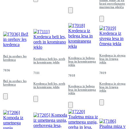
krasi porcelanasto
marmorna plošča
Kredenca iz sivega
Bež in orehov les
Kredenca iz belega
Kredenca beli les, oreh
lesa in črnega
kredenca
lesa in kromiranega
in kromirano jeklo
jekla
jekla
7036
7111
7019
7018
Bež in orehov les
Kredenca beli les, oreh
Kredenca iz sivega
kredenca
Kredenca iz belega
in kromirano jeklo
lesa in črnega
lesa in kromiranega
jekla
jekla