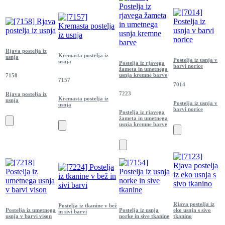
Rjava postelja iz
Kremasta postelja iz
usnja
Postelja iz usnja v
usnja
Postelja iz rjavega
barvi norice
žameta in umetnega
usnja kremne barve
7158
7157
7014
7223
Rjava postelja iz
Kremasta postelja iz
usnja
Postelja iz usnja v
usnja
barvi norice
Postelja iz rjavega
žameta in umetnega
usnja kremne barve
Rjava postelja iz
Postelja iz tkanine v bež
Postelja iz umetnega
Postelja iz usnja
eko usnja s sivo
in sivi barvi
usnja v barvi vison
norke in sive tkanine
tkanino