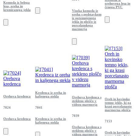
Komoda iz belega
orehovega lesa in
lesa, oreha in
črnega PVC
kromiranega jekla
Visoka komoda iz
oreha s podstavkom
iz potemnjenega
jekla in ploščo iz
porcelanskega
marmorja
Kredenca iz oreha in
Orehova kredenca
kaljenega stekla
Orehova kredenca s
Oreh in kovinsko
stekleno ploščo v
temno jeklo, ki ga
videzu marmorja
krasi porcelanasto
7024
7041
marmorna plošča
7039
Orehova kredenca
Kredenca iz oreha in
7153
kaljenega stekla
Orehova kredenca s
stekleno ploščo v
Oreh in kovinsko
videzu marmorja
temno jeklo, ki ga