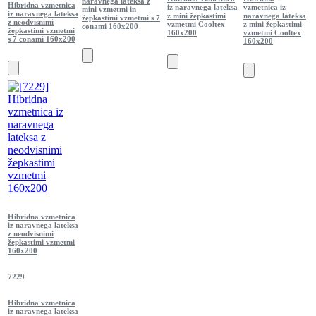
naravnega lateksa z
Hibridna vzmetnica
iz naravnega lateksa
vzmetnica iz
mini vzmetmi in
iz naravnega lateksa
z mini žepkastimi
naravnega lateksa
žepkastimi vzmetmi s 7
z neodvisnimi
vzmetmi Cooltex
z mini žepkastimi
conami 160x200
žepkastimi vzmetmi
160x200
vzmetmi Cooltex
s 7 conami 160x200
160x200
Hibridna vzmetnica
iz naravnega lateksa
z neodvisnimi
žepkastimi vzmetmi
160x200
7229
Hibridna vzmetnica
iz naravnega lateksa