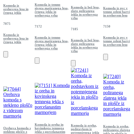
Komoda iz temno
Komoda iz
Komoda iz bež lesa,
sivega matiranega lesa,
Komoda iz pvc v
orehovega lesa in
zlato poliranega
črnega jekla in
temno zeleni barvi
črnega jekla
jekla in orehovega
orehovega vrha
in orehovem lesu
vrha
7075
7172
7150
7185
Komoda iz
Komoda iz temno
Komoda iz pvc v
orehovega lesa in
Komoda iz bež lesa,
sivega matiranega lesa,
temno zeleni barvi
črnega jekla
zlato poliranega
črnega jekla in
in orehovem lesu
jekla in orehovega
orehovega vrha
vrha
Komoda iz oreha in
Komoda iz oreha,
Komoda iz oreha,
Orehova komoda s
kovinskega temnega
podstavkom iz
poliranega zlatega
stekleno ploščo z
jekla s porcelanastim
potemnjenega jekla
jekla in plošče iz