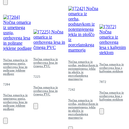
Nočna omarica iz
Nočna omarica iz
Nočna omarica iz
orehovega lesa in
umetnega usnja,
Nočna omarica iz
oreha, podstavkom iz
črnega PVC
orehovega lesa in
orehovega lesa s
potemnjenega jekla
polirane jeklene
kaljenim steklom
in ploščo iz
podlage
porcelanskega
7225
marmorja
7072
7204
Nočna omarica iz
7242
orehovega lesa in
Nočna omarica iz
črnega PVC
Nočna omarica iz
orehovega lesa s
umetnega usnja,
kaljenim steklom
Nočna omarica iz
orehovega lesa in
oreha, podstavkom iz
polirane jeklene
potemnjenega jekla
podlage
in ploščo iz
porcelanskega
marmorja