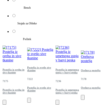
Bench
Stojalo za Obleke
Počitek
Postelja iz svetlo sive
Postelja iz oreha in
Postelja iz umetnega
tkanine
Orehova postelja
sive tkanine
usnja v barvi peska
7222
7178
7175
7236
Postelja iz svetlo sive
Orehova postelja
Postelja iz oreha in
Postelja iz umetnega
tkanine
sive tkanine
usnja v barvi peska