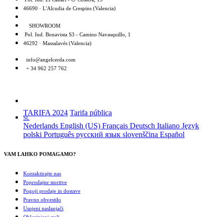
46690 · L'Alcudia de Crespins (Valencia)
SHOWROOM
Pol. Ind. Bonavista S3 - Camino Navasquillo, 1
46292 · Massalavés (Valencia)
info@angelcerda.com
+ 34 962 257 762
TARIFA 2024
Tarifa pública
SL
Nederlands
English (US)
Français
Deutsch
Italiano
Język
polski
Português
русский язык
slovenščina
Español
VAM LAHKO POMAGAMO?
Kontaktirajte nas
Poprodajne storitve
Pogoji prodaje in dostave
Pravno obvestilo
Usnjeni naslanjači
Oblazinjeni stoli