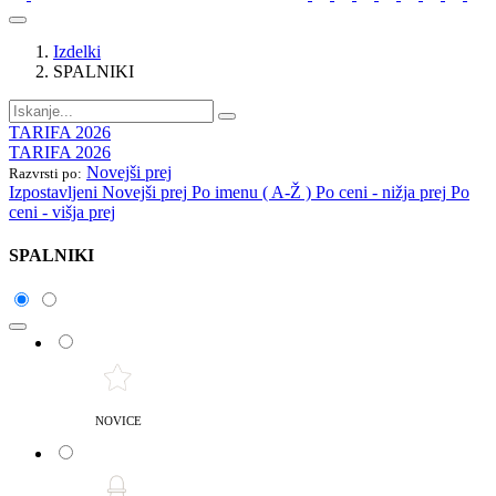
Izdelki
SPALNIKI
TARIFA 2026
TARIFA 2026
Novejši prej
Razvrsti po:
Izpostavljeni
Novejši prej
Po imenu ( A-Ž )
Po ceni - nižja prej
Po
ceni - višja prej
SPALNIKI
NOVICE