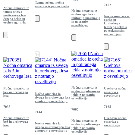
Temno zelena nočna
7152
omarica iz pvc in oreha
Nočna omarica iz
Nočna omarica iz
temno sivega
orehovega lesa z
matiranega lesa,
Nočna omarica iz
imitacijo marmorja
črnega jekla in
oreha in
in notranjo
orehovega vrha
kovinskega
osvetlitvijo
temnega jekla s
porcelanastim
marmorjem
%
Nočna omarica iz
Nočna omarica iz
Orehova nočna
oreha in poliranega
bež in orehovega
omarica z
Nočna omarica iz
jekla z notranjo
lesa
osvetlitvijo
sivega in orehovega lesa
osvetlitvijo
z notranjo osvetlitvijo
7035
7165
7065
7144
Nočna omarica iz
Orehova nočna
Nočna omarica iz
bež in orehovega
omarica z
Nočna omarica iz
oreha in poliranega
lesa
osvetlitvijo
sivega in orehovega lesa
jekla z notranjo
z notranjo osvetlitvijo
osvetlitvijo