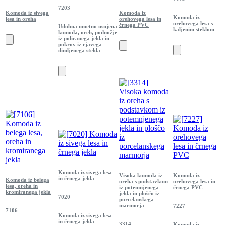
7203
Komoda iz sivega
Komoda iz
Komoda iz
lesa in oreha
orehovega lesa in
orehovega lesa s
črnega PVC
Udobna umetno usnjena
kaljenim steklom
komoda, oreh, podnožje
iz poliranega jekla in
pokrov iz rjavega
dimljenega stekla
Komoda iz sivega lesa
Visoka komoda iz
Komoda iz
in črnega jekla
Komoda iz belega
oreha s podstavkom
orehovega lesa in
lesa, oreha in
iz potemnjenega
črnega PVC
kromiranega jekla
jekla in ploščo iz
7020
porcelanskega
marmorja
7227
7106
Komoda iz sivega lesa
in črnega jekla
3314
Komoda iz