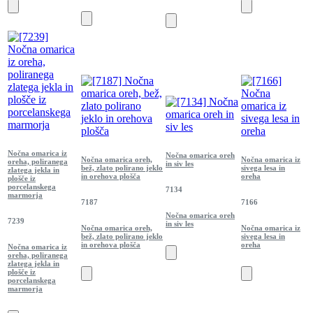
Nočna omarica iz
Nočna omarica oreh
Nočna omarica oreh,
Nočna omarica iz
oreha, poliranega
in siv les
bež, zlato polirano jeklo
sivega lesa in
zlatega jekla in
in orehova plošča
oreha
plošče iz
porcelanskega
7134
marmorja
7187
7166
Nočna omarica oreh
7239
in siv les
Nočna omarica oreh,
Nočna omarica iz
bež, zlato polirano jeklo
sivega lesa in
in orehova plošča
oreha
Nočna omarica iz
oreha, poliranega
zlatega jekla in
plošče iz
porcelanskega
marmorja