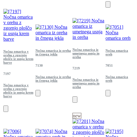
Nočna omarica iz
Nočna omarica iz oreha
Nočna omarica
Nočna omarica v
umetnega usnja in
in črnega jekla
oreh
orehu z zgornjo
oreha
ploščo iz usnja krem
barve
7130
7051
7219
7197
Nočna omarica iz oreha
Nočna omarica
Nočna omarica iz
in črnega jekla
oreh
umetnega usnja in
Nočna omarica v
oreha
orehu z zgornjo
ploščo iz usnja krem
barve
new