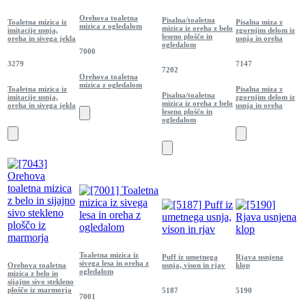
Orehova toaletna
Pisalna/toaletna
Toaletna mizica iz
Pisalna miza z
mizica z ogledalom
mizica iz oreha z belo
imitacije usnja,
zgornjim delom iz
leseno ploščo in
oreha in sivega jekla
usnja in oreha
ogledalom
7000
3279
7147
7202
Orehova toaletna
mizica z ogledalom
Toaletna mizica iz
Pisalna miza z
Pisalna/toaletna
imitacije usnja,
zgornjim delom iz
mizica iz oreha z belo
oreha in sivega jekla
usnja in oreha
leseno ploščo in
ogledalom
Toaletna mizica iz
Puff iz umetnega
Rjava usnjena
sivega lesa in oreha z
Orehova toaletna
usnja, vison in rjav
klop
ogledalom
mizica z belo in
sijajno sivo stekleno
ploščo iz marmorja
5187
5190
7001