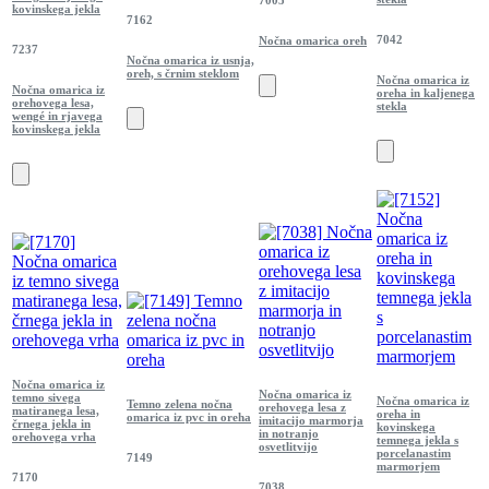
kovinskega jekla
7162
7042
Nočna omarica oreh
7237
Nočna omarica iz usnja,
oreh, s črnim steklom
Nočna omarica iz
Nočna omarica iz
oreha in kaljenega
orehovega lesa,
stekla
wengé in rjavega
kovinskega jekla
Nočna omarica iz
Nočna omarica iz
temno sivega
Nočna omarica iz
Temno zelena nočna
orehovega lesa z
matiranega lesa,
oreha in
omarica iz pvc in oreha
imitacijo marmorja
črnega jekla in
kovinskega
in notranjo
orehovega vrha
temnega jekla s
osvetlitvijo
porcelanastim
7149
marmorjem
7170
7038