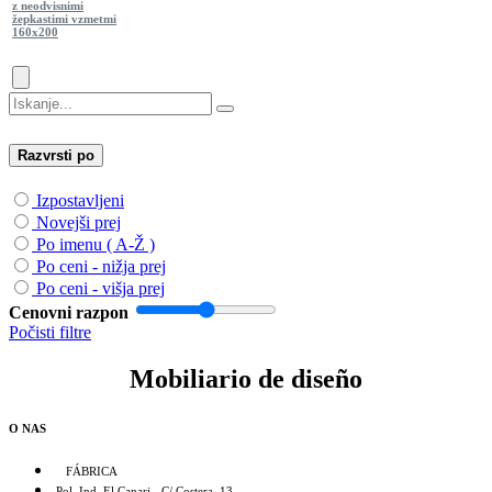
z neodvisnimi
žepkastimi vzmetmi
160x200
Razvrsti po
Izpostavljeni
Novejši prej
Po imenu ( A-Ž )
Po ceni - nižja prej
Po ceni - višja prej
Cenovni razpon
Počisti filtre
Mobiliario de diseño
O NAS
FÁBRICA
Pol. Ind. El Canari - C/ Costera, 13