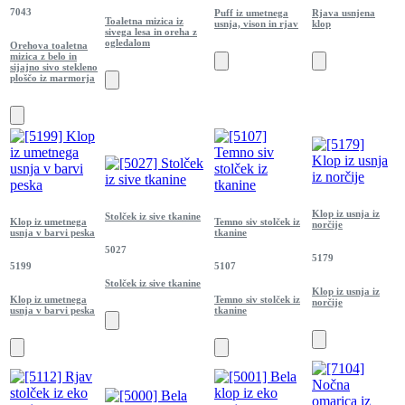
7043
Puff iz umetnega
Rjava usnjena
Toaletna mizica iz
usnja, vison in rjav
klop
sivega lesa in oreha z
ogledalom
Orehova toaletna
mizica z belo in
sijajno sivo stekleno
ploščo iz marmorja
Klop iz usnja iz
Stolček iz sive tkanine
Klop iz umetnega
Temno siv stolček iz
norčije
usnja v barvi peska
tkanine
5027
5179
5199
5107
Stolček iz sive tkanine
Klop iz usnja iz
Klop iz umetnega
Temno siv stolček iz
norčije
usnja v barvi peska
tkanine