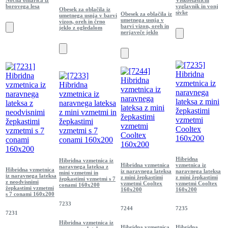
borovega lesa
vzglavnik in vonj
Obesek za oblačila iz
sivke
Obesek za oblačila iz
umetnega usnja v barvi
umetnega usnja v
vizon, oreh in črno
barvi vizon, oreh in
jeklo z ogledalom
nerjaveče jeklo
Hibridna
Hibridna vzmetnica iz
Hibridna vzmetnica
vzmetnica iz
naravnega lateksa z
Hibridna vzmetnica
iz naravnega lateksa
naravnega lateksa
mini vzmetmi in
iz naravnega lateksa
z mini žepkastimi
z mini žepkastimi
žepkastimi vzmetmi s 7
z neodvisnimi
vzmetmi Cooltex
vzmetmi Cooltex
conami 160x200
žepkastimi vzmetmi
160x200
160x200
s 7 conami 160x200
7233
7244
7235
7231
Hibridna vzmetnica iz
Hibridna vzmetnica
Hibridna