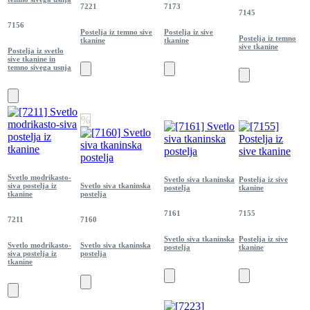
7221
7173
7145
7156
Postelja iz temno sive
Postelja iz sive
Postelja iz temno
tkanine
tkanine
sive tkanine
Postelja iz svetlo
sive tkanine in
temno sivega usnja
%
Svetlo modrikasto-
Svetlo siva tkaninska
Postelja iz sive
siva postelja iz
Svetlo siva tkaninska
postelja
tkanine
tkanine
postelja
7161
7155
7211
7160
Svetlo siva tkaninska
Postelja iz sive
Svetlo modrikasto-
Svetlo siva tkaninska
postelja
tkanine
siva postelja iz
postelja
tkanine