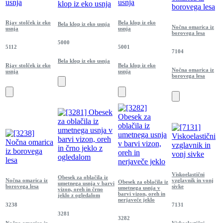
Rjav stolček iz eko
Bela klop iz eko
Bela klop iz eko usnja
Nočna omarica iz
usnja
usnja
borovega lesa
5000
5112
5001
7104
Bela klop iz eko usnja
Rjav stolček iz eko
Bela klop iz eko
Nočna omarica iz
usnja
usnja
borovega lesa
Viskoelastični
Obesek za oblačila iz
Nočna omarica iz
vzglavnik in vonj
Obesek za oblačila iz
umetnega usnja v barvi
borovega lesa
sivke
umetnega usnja v
vizon, oreh in črno
barvi vizon, oreh in
jeklo z ogledalom
nerjaveče jeklo
3238
7131
3281
3282
Nočna omarica iz
Viskoelastični