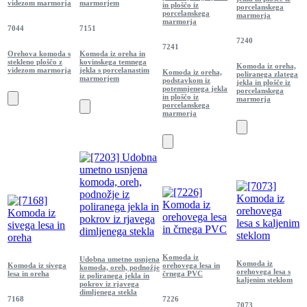
videzom marmorja
marmorjem
in ploščo iz
porcelanskega
porcelanskega
marmorja
marmorja
7044
7151
7240
7241
Orehova komoda s
Komoda iz oreha in
stekleno ploščo z
kovinskega temnega
Komoda iz oreha,
videzom marmorja
jekla s porcelanastim
Komoda iz oreha,
poliranega zlatega
marmorjem
podstavkom iz
jekla in plošče iz
potemnjenega jekla
porcelanskega
in ploščo iz
marmorja
porcelanskega
marmorja
Komoda iz
Udobna umetno usnjena
Komoda iz
Komoda iz sivega
orehovega lesa in
komoda, oreh, podnožje
orehovega lesa s
lesa in oreha
črnega PVC
iz poliranega jekla in
kaljenim steklom
pokrov iz rjavega
dimljenega stekla
7168
7226
7073