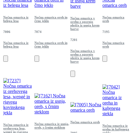
Nočna omarica iz
Nočna omarica oreh in
Nočna omarica
Nočna omarica v
belega lesa
črno jeklo
oreh
orehu z zgornjo
ploščo iz usnja krem
barve
7006
7074
7195
7201
Nočna omarica iz
Nočna omarica oreh in
Nočna omarica
belega lesa
črno jeklo
oreh
Nočna omarica v
orehu z zgornjo
ploščo iz usnja krem
barve
Nočna omarica oreh
Nočna omarica iz usnja,
Nočna omarica iz
Nočna omarica iz
oreh, s črnim steklom
orehovega lesa,
oreha in kaljenega
wengé in rjavega
stekla
7005