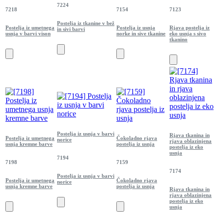
7224
7218
7154
7123
Postelja iz tkanine v bež
Postelja iz umetnega
Postelja iz usnja
Rjava postelja iz
in sivi barvi
usnja v barvi vison
norke in sive tkanine
eko usnja s sivo
tkanino
Postelja iz usnja v barvi
Rjava tkanina in
Postelja iz umetnega
Čokoladno rjava
norice
rjava oblazinjena
usnja kremne barve
postelja iz usnja
postelja iz eko
usnja
7194
7198
7159
7174
Postelja iz usnja v barvi
Postelja iz umetnega
Čokoladno rjava
norice
usnja kremne barve
postelja iz usnja
Rjava tkanina in
rjava oblazinjena
postelja iz eko
usnja