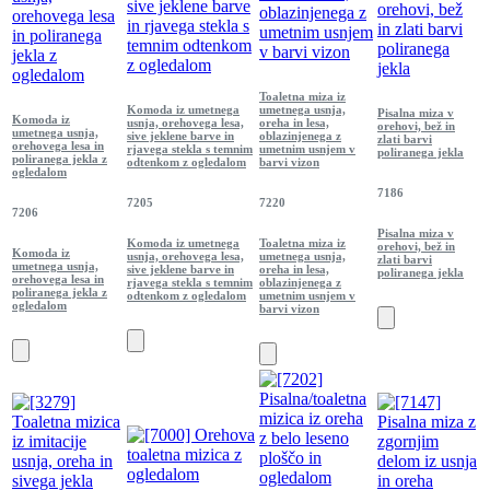
Toaletna miza iz
Komoda iz umetnega
umetnega usnja,
Pisalna miza v
Komoda iz
usnja, orehovega lesa,
oreha in lesa,
orehovi, bež in
umetnega usnja,
sive jeklene barve in
oblazinjenega z
zlati barvi
orehovega lesa in
rjavega stekla s temnim
umetnim usnjem v
poliranega jekla
poliranega jekla z
odtenkom z ogledalom
barvi vizon
ogledalom
7186
7205
7220
7206
Pisalna miza v
Komoda iz umetnega
Toaletna miza iz
orehovi, bež in
Komoda iz
usnja, orehovega lesa,
umetnega usnja,
zlati barvi
umetnega usnja,
sive jeklene barve in
oreha in lesa,
poliranega jekla
orehovega lesa in
rjavega stekla s temnim
oblazinjenega z
poliranega jekla z
odtenkom z ogledalom
umetnim usnjem v
ogledalom
barvi vizon