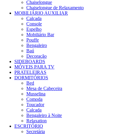
Chaiselongue
Chaiselongue de Relaxamento
MOBILIÁRIO AUXILIAR
Calçada
Console
Espelho
Mobiliário Bar
Pouffe
Bengaleiro
Baú
Decoração
SIDEBOARDS
MÓVEIS PARA TV
PRATELEIRAS
DORMITÓRIOS
Bed
Mesa de Cabeceira
Musselina
Comoda
Toucador
Calçada
Bengaleiro à Noite
Relaxation
ESCRITÓRIO
Secretária