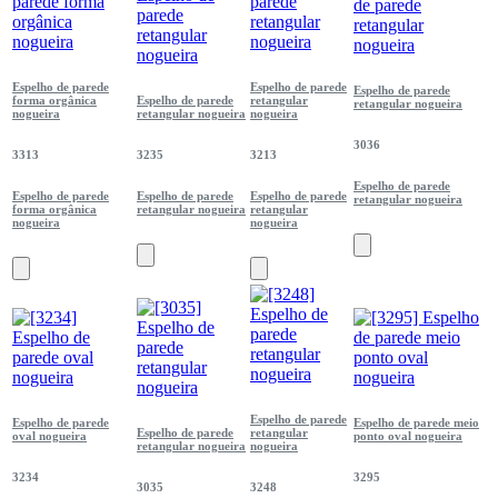
Espelho de parede
Espelho de parede
Espelho de parede
forma orgânica
Espelho de parede
retangular
retangular nogueira
nogueira
retangular nogueira
nogueira
3036
3313
3235
3213
Espelho de parede
Espelho de parede
Espelho de parede
Espelho de parede
retangular nogueira
forma orgânica
retangular nogueira
retangular
nogueira
nogueira
Espelho de parede
Espelho de parede
Espelho de parede meio
Espelho de parede
retangular
oval nogueira
ponto oval nogueira
retangular nogueira
nogueira
3234
3295
3035
3248