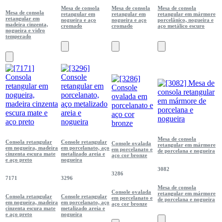
Mesa de consola
Mesa de consola
Mesa de consola
Mesa de consola
retangular em
retangular em
retangular em mármore
retangular em
nogueira e aço
nogueira e aço
porcelânico, nogueira e
madeira cinzenta,
cromado
cromado
aço metálico escuro
nogueira e vidro
temperado
Mesa de consola
Consola retangular
Console retangular
Console ovalada
retangular em mármore
em nogueira, madeira
em porcelanato, aço
em porcelanato e
de porcelana e nogueira
cinzenta escura mate
metalizado areia e
aço cor bronze
e aço preto
nogueira
3082
3286
7171
3296
Mesa de consola
Console ovalada
retangular em mármore
Consola retangular
Console retangular
em porcelanato e
de porcelana e nogueira
em nogueira, madeira
em porcelanato, aço
aço cor bronze
cinzenta escura mate
metalizado areia e
e aço preto
nogueira