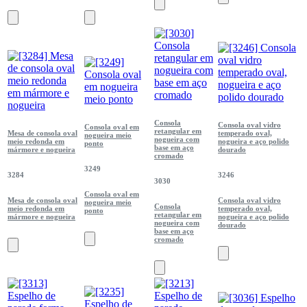
Consola
Consola oval vidro
Consola oval em
retangular em
Mesa de consola oval
temperado oval,
nogueira meio
nogueira com
meio redonda em
nogueira e aço polido
ponto
base em aço
mármore e nogueira
dourado
cromado
3249
3284
3246
3030
Consola oval em
Mesa de consola oval
Consola oval vidro
nogueira meio
Consola
meio redonda em
temperado oval,
ponto
retangular em
mármore e nogueira
nogueira e aço polido
nogueira com
dourado
base em aço
cromado