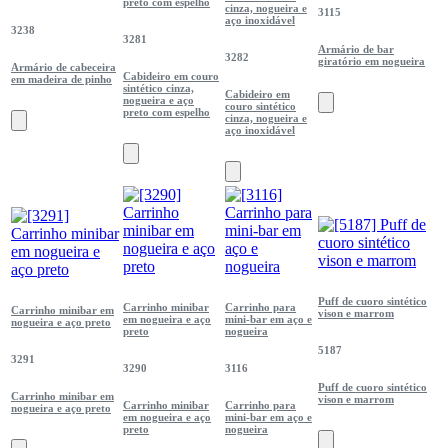
preto com espelho
cinza, nogueira e
3115
aço inoxidável
3238
3281
Armário de bar
3282
giratório em nogueira
Armário de cabeceira
Cabideiro em couro
em madeira de pinho
sintético cinza,
Cabideiro em
nogueira e aço
couro sintético
preto com espelho
cinza, nogueira e
aço inoxidável
Puff de cuoro sintético
Carrinho minibar
Carrinho para
Carrinho minibar em
vison e marrom
em nogueira e aço
mini-bar em aço e
nogueira e aço preto
preto
nogueira
5187
3291
3290
3116
Puff de cuoro sintético
Carrinho minibar em
vison e marrom
Carrinho minibar
Carrinho para
nogueira e aço preto
em nogueira e aço
mini-bar em aço e
preto
nogueira