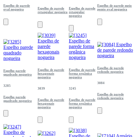
Espelho de parede
Espelho de parede meio
Espelho de parede
Espelho de parede
oval nogueira
ponto oval nogueira
retangular nogueira
retangular
nogueira
Espelho de parede
Espelho de parede
Espelho de parede
Espelho parede
redondo nogueira
hexagonais
forma orgânica
quadrado nogueira
nogueira
nogueira
3084
3285
3039
3245
Espelho de parede
Espelho parede
redondo nogueira
Espelho de parede
Espelho de parede
quadrado nogueira
hexagonais
forma orgânica
nogueira
nogueira