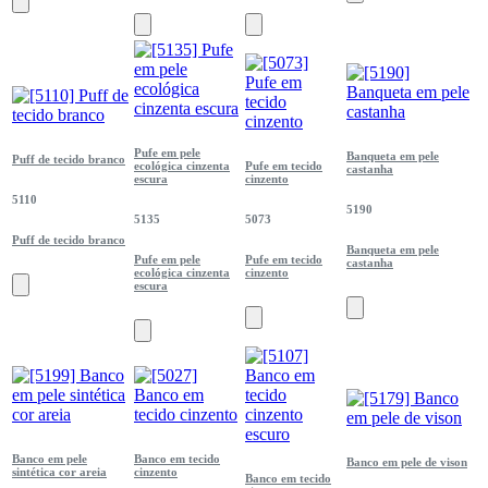
Pufe em pele
Banqueta em pele
Puff de tecido branco
ecológica cinzenta
Pufe em tecido
castanha
escura
cinzento
5110
5190
5135
5073
Puff de tecido branco
Banqueta em pele
Pufe em pele
Pufe em tecido
castanha
ecológica cinzenta
cinzento
escura
Banco em pele
Banco em tecido
Banco em pele de vison
sintética cor areia
cinzento
Banco em tecido