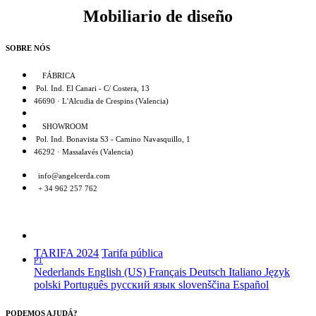
Mobiliario de diseño
SOBRE NÓS
FÁBRICA
Pol. Ind. El Canari - C/ Costera, 13
46690 · L'Alcudia de Crespins (Valencia)
SHOWROOM
Pol. Ind. Bonavista S3 - Camino Navasquillo, 1
46292 · Massalavés (Valencia)
info@angelcerda.com
+ 34 962 257 762
TARIFA 2024
Tarifa pública
PT
Nederlands
English (US)
Français
Deutsch
Italiano
Język
polski
Português
русский язык
slovenščina
Español
PODEMOS AJUDÁ?