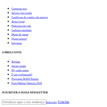
Contactar-nos
Seviçio pós-venda
Condiçoes de venda e de entrega
Aviso Legal
Poltronas em pele
Cadeiras estofadas
Mesas de jantar
Quem somos?
Imprensa
A MIHA CONTA
Registar
Iniciar sessâo
My order status
É um profissional?
Programa MASS Partner
Feria Hábitat Valencia 2026
SUSCREVER A NOSSA NEWSLETTER
Gracias
Subscribe