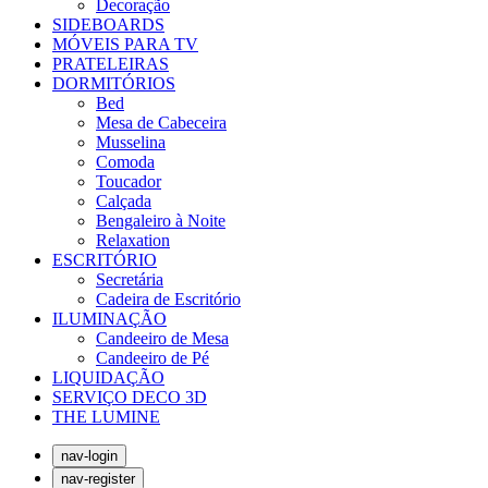
Decoração
SIDEBOARDS
MÓVEIS PARA TV
PRATELEIRAS
DORMITÓRIOS
Bed
Mesa de Cabeceira
Musselina
Comoda
Toucador
Calçada
Bengaleiro à Noite
Relaxation
ESCRITÓRIO
Secretária
Cadeira de Escritório
ILUMINAÇÃO
Candeeiro de Mesa
Candeeiro de Pé
LIQUIDAÇÃO
SERVIÇO DECO 3D
THE LUMINE
nav-login
nav-register