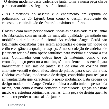
- O design moderno desta cadeira de jantar torna-a numa peça-chave
para criar ambientes elegantes e funcionais.
- As dimensões do assento e o enchimento em espuma de
poliuretano de 25 kg/m3, bem como o design envolvente do
encosto, permitir-lhe-ão desfrutar do máximo conforto.
Únicas e com muita personalidade, todas as nossas cadeiras de jantar
são fabricadas com materiais da mais alta qualidade, garantindo um
mobiliário duradouro e funcional. As cadeiras Angel Cerdá são
totalmente concebidas para serem apreciadas e darem um toque de
estilo e elegância a qualquer espaço. A nossa coleção de cadeiras de
jantar em tecido é uma opção fantástica para mobilar e decorar a sua
casa. Combinadas com outros tipos de materiais, como o aço
cromado, o aço preto ou a madeira, são um elemento essencial para
transformar a sua sala de jantar, sala de estar ou cozinha num
ambiente versátil e decorativo, além de prático para o seu dia a dia.
Cadeiras estofadas, modernas e de design, concebidas para realçar o
ar vanguardista que caracteriza o nosso mobiliário. Esta cadeira de
design moderno de Angel Cerdá combina o estilo único e pessoal da
marca, bem como o maior conforto e estabilidade, graças ao estofo
macio e à estrutura original das pernas. Uma peça de design que não
vai querer perder na sua sala de jantar.
Dimensões