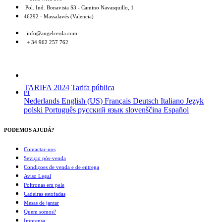
Pol. Ind. Bonavista S3 - Camino Navasquillo, 1
46292 · Massalavés (Valencia)
info@angelcerda.com
+ 34 962 257 762
TARIFA 2024
Tarifa pública
PT
Nederlands
English (US)
Français
Deutsch
Italiano
Język
polski
Português
русский язык
slovenščina
Español
PODEMOS AJUDÁ?
Contactar-nos
Seviçio pós-venda
Condiçoes de venda e de entrega
Aviso Legal
Poltronas em pele
Cadeiras estofadas
Mesas de jantar
Quem somos?
Imprensa