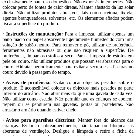
exclusivamente para uso doméstico. Não expor às intempéries. Não
colocar perto de fontes de calor diretas. Manter afastado da luz solar
direta. Não utilizar produtos abrasivos, tais como acetona, lixívia,
agentes branqueadores, solventes, etc. Os elementos afiados podem
riscar a superfície do produto.
· Instruções de manutenção:
Para a limpeza, utilizar apenas um
pano macio ou papel absorvente ligeiramente humedecido com uma
solução de sabão neutro. Para remover o pó, utilizar de preferência
ferramentas não abrasivas ou que não risquem a superfície. De
preferência, limpar os estofos a seco. Para a limpeza de estofos em
pele ou couro, não utilizar produtos que possam ser abrasivos para o
couro. Hidratar periodicamente para evitar a secura e as fissuras no
couro devido à passagem do tempo.
· Avisos de prudência:
Evitar colocar objectos pesados sobre o
produto. É aconselhável colocar os objectos mais pesados na parte
inferior do armário. Não abrir mais do que uma gaveta de cada vez.
Não utilizar como escada. Não permitir que as crianças se apoiem,
trepem ou se pendurem nas gavetas, portas ou prateleiras. Não
arrastar o armário quando estiver cheio.
· Avisos para aparelhos eléctricos:
Manter fora do alcance das
crianças. Evitar o sobreaquecimento, não tapar ou bloquear as
aberturas de ventilação. Desligue a lâmpada e retire a ficha da