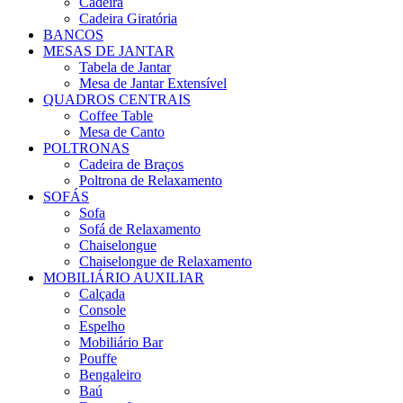
Cadeira
Cadeira Giratória
BANCOS
MESAS DE JANTAR
Tabela de Jantar
Mesa de Jantar Extensível
QUADROS CENTRAIS
Coffee Table
Mesa de Canto
POLTRONAS
Cadeira de Braços
Poltrona de Relaxamento
SOFÁS
Sofa
Sofá de Relaxamento
Chaiselongue
Chaiselongue de Relaxamento
MOBILIÁRIO AUXILIAR
Calçada
Console
Espelho
Mobiliário Bar
Pouffe
Bengaleiro
Baú