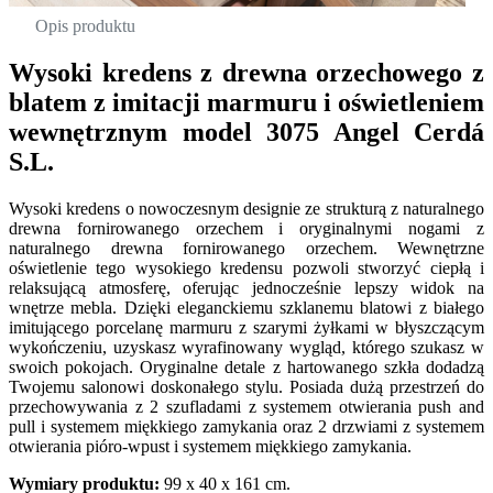
Opis produktu
Wysoki kredens z drewna orzechowego z
blatem z imitacji marmuru i oświetleniem
wewnętrznym model 3075 Angel Cerdá
S.L.
Wysoki kredens o nowoczesnym designie ze strukturą z naturalnego
drewna fornirowanego orzechem i oryginalnymi nogami z
naturalnego drewna fornirowanego orzechem. Wewnętrzne
oświetlenie tego wysokiego kredensu pozwoli stworzyć ciepłą i
relaksującą atmosferę, oferując jednocześnie lepszy widok na
wnętrze mebla. Dzięki eleganckiemu szklanemu blatowi z białego
imitującego porcelanę marmuru z szarymi żyłkami w błyszczącym
wykończeniu, uzyskasz wyrafinowany wygląd, którego szukasz w
swoich pokojach. Oryginalne detale z hartowanego szkła dodadzą
Twojemu salonowi doskonałego stylu. Posiada dużą przestrzeń do
przechowywania z 2 szufladami z systemem otwierania push and
pull i systemem miękkiego zamykania oraz 2 drzwiami z systemem
otwierania pióro-wpust i systemem miękkiego zamykania.
Wymiary produktu:
99 x 40 x 161 cm.