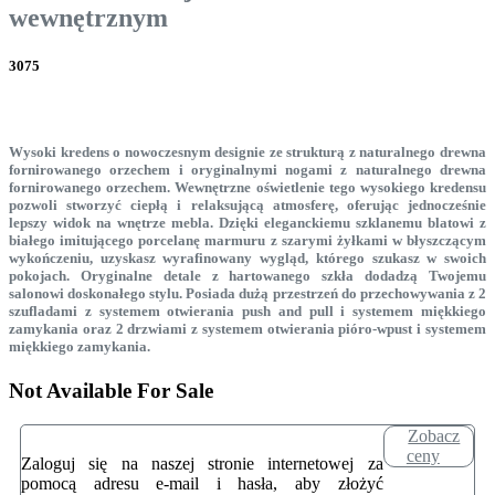
wewnętrznym
3075
Wysoki kredens o nowoczesnym designie ze strukturą z naturalnego drewna
fornirowanego orzechem i oryginalnymi nogami z naturalnego drewna
fornirowanego orzechem. Wewnętrzne oświetlenie tego wysokiego kredensu
pozwoli stworzyć ciepłą i relaksującą atmosferę, oferując jednocześnie
lepszy widok na wnętrze mebla. Dzięki eleganckiemu szklanemu blatowi z
białego imitującego porcelanę marmuru z szarymi żyłkami w błyszczącym
wykończeniu, uzyskasz wyrafinowany wygląd, którego szukasz w swoich
pokojach. Oryginalne detale z hartowanego szkła dodadzą Twojemu
salonowi doskonałego stylu. Posiada dużą przestrzeń do przechowywania z 2
szufladami z systemem otwierania push and pull i systemem miękkiego
zamykania oraz 2 drzwiami z systemem otwierania pióro-wpust i systemem
miękkiego zamykania.
Not Available For Sale
Zobacz
ceny
Zaloguj się na naszej stronie internetowej za
pomocą adresu e-mail i hasła, aby złożyć