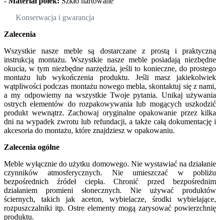
-
Materiał półek:
Szkło hartowane
Konserwacja i gwarancja
Zalecenia
Wszystkie nasze meble są dostarczane z prostą i praktyczną
instrukcją montażu. Wszystkie nasze meble posiadają niezbędne
okucia, w tym niezbędne narzędzia, jeśli to konieczne, do prostego
montażu lub wykończenia produktu. Jeśli masz jakiekolwiek
wątpliwości podczas montażu nowego mebla, skontaktuj się z nami,
a my odpowiemy na wszystkie Twoje pytania. Unikaj używania
ostrych elementów do rozpakowywania lub mogących uszkodzić
produkt wewnątrz. Zachowaj oryginalne opakowanie przez kilka
dni na wypadek zwrotu lub refundacji, a także całą dokumentację i
akcesoria do montażu, które znajdziesz w opakowaniu.
Zalecenia ogólne
Meble wyłącznie do użytku domowego. Nie wystawiać na działanie
czynników atmosferycznych. Nie umieszczać w pobliżu
bezpośrednich źródeł ciepła. Chronić przed bezpośrednim
działaniem promieni słonecznych. Nie używać produktów
ściernych, takich jak aceton, wybielacze, środki wybielające,
rozpuszczalniki itp. Ostre elementy mogą zarysować powierzchnię
produktu.