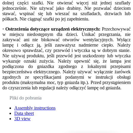
dolnej części szafki. Nie otwierać więcej niż jednej szuflady
jednocześnie. Nie używać jako drabiny. Nie pozwalać dzieciom
stawać, wspinać się lub wieszać na szufladach, drzwiach lub
półkach. Nie ciągnąć szafki po jej zapełnieniu.
· Ostrzeżenia dotyczące urządzeń elektrycznych:
Przechowywać
w miejscu niedostępnym dla dzieci. Unikać przegrzania, nie
zakrywać ani nie blokować otworów wentylacyjnych. Wyłącz
lampę i odłącz ją, jeśli zauważysz nadmierne ciepło. Należy
okresowo sprawdzać, czy przewód i wtyczka są w dobrym stanie.
Nie używaj produktu, jeśli przewód jest uszkodzony lub wtyczka
wykazuje oznaki zużycia. Należy upewnić się, że lampa jest
podłączona do gniazdka zgodnego z lokalnymi przepisami
bezpieczeństwa elektrycznego. Należy używać wyłącznie żarówek
zgodnych ze specyfikacjami podanymi w instrukcji obsługi
produktu (maksymalna moc, typ gniazda itp.). Przed przystąpieniem
do czyszczenia lub regulacji należy odłączyć lampę od gniazda.
Pliki do pobrania
Assembly instructions
Data sheet
3D view