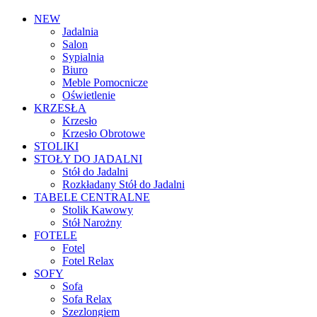
NEW
Jadalnia
Salon
Sypialnia
Biuro
Meble Pomocnicze
Oświetlenie
KRZESŁA
Krzesło
Krzesło Obrotowe
STOLIKI
STOŁY DO JADALNI
Stół do Jadalni
Rozkładany Stół do Jadalni
TABELE CENTRALNE
Stolik Kawowy
Stół Narożny
FOTELE
Fotel
Fotel Relax
SOFY
Sofa
Sofa Relax
Szezlongiem