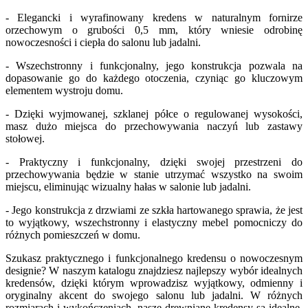
- Elegancki i wyrafinowany kredens w naturalnym fornirze
orzechowym o grubości 0,5 mm, który wniesie odrobinę
nowoczesności i ciepła do salonu lub jadalni.
- Wszechstronny i funkcjonalny, jego konstrukcja pozwala na
dopasowanie go do każdego otoczenia, czyniąc go kluczowym
elementem wystroju domu.
- Dzięki wyjmowanej, szklanej półce o regulowanej wysokości,
masz dużo miejsca do przechowywania naczyń lub zastawy
stołowej.
- Praktyczny i funkcjonalny, dzięki swojej przestrzeni do
przechowywania będzie w stanie utrzymać wszystko na swoim
miejscu, eliminując wizualny hałas w salonie lub jadalni.
- Jego konstrukcja z drzwiami ze szkła hartowanego sprawia, że jest
to wyjątkowy, wszechstronny i elastyczny mebel pomocniczy do
różnych pomieszczeń w domu.
Szukasz praktycznego i funkcjonalnego kredensu o nowoczesnym
designie? W naszym katalogu znajdziesz najlepszy wybór idealnych
kredensów, dzięki którym wprowadzisz wyjątkowy, odmienny i
oryginalny akcent do swojego salonu lub jadalni. W różnych
rozmiarach i wykończeniach, nasze drewniane kredensy są idealne,