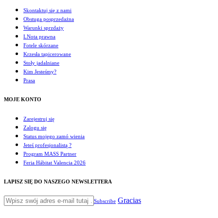
Skontaktuj się z nami
Obstuga posprzedażna
Warunki sprzdaży
LNota prawna
Fotele skórzane
Krzesła tapicerowane
Stoły jadalniane
Kim Jesteśmy?
Prasa
MOJE KONTO
Zarejestruj się
Zalogu się
Status mojego zamó wienia
Jeteś profesjonalistą ?
Program MASS Partner
Feria Hábitat Valencia 2026
LAPISZ SIĘ DO NASZEGO NEWSLETTERA
Gracias
Subscribe