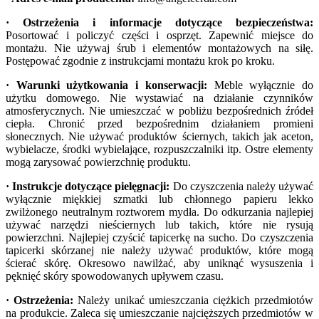
· Ostrzeżenia i informacje dotyczące bezpieczeństwa:
Posortować i policzyć części i osprzęt. Zapewnić miejsce do
montażu. Nie używaj śrub i elementów montażowych na siłę.
Postępować zgodnie z instrukcjami montażu krok po kroku.
· Warunki użytkowania i konserwacji:
Meble wyłącznie do
użytku domowego. Nie wystawiać na działanie czynników
atmosferycznych. Nie umieszczać w pobliżu bezpośrednich źródeł
ciepła. Chronić przed bezpośrednim działaniem promieni
słonecznych. Nie używać produktów ściernych, takich jak aceton,
wybielacze, środki wybielające, rozpuszczalniki itp. Ostre elementy
mogą zarysować powierzchnię produktu.
· Instrukcje dotyczące pielęgnacji:
Do czyszczenia należy używać
wyłącznie miękkiej szmatki lub chłonnego papieru lekko
zwilżonego neutralnym roztworem mydła. Do odkurzania najlepiej
używać narzędzi nieściernych lub takich, które nie rysują
powierzchni. Najlepiej czyścić tapicerkę na sucho. Do czyszczenia
tapicerki skórzanej nie należy używać produktów, które mogą
ścierać skórę. Okresowo nawilżać, aby uniknąć wysuszenia i
pęknięć skóry spowodowanych upływem czasu.
· Ostrzeżenia:
Należy unikać umieszczania ciężkich przedmiotów
na produkcie. Zaleca się umieszczanie najcięższych przedmiotów w