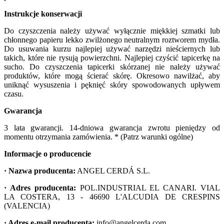
Instrukcje konserwacji
Do czyszczenia należy używać wyłącznie miękkiej szmatki lub
chłonnego papieru lekko zwilżonego neutralnym roztworem mydła.
Do usuwania kurzu najlepiej używać narzędzi nieściernych lub
takich, które nie rysują powierzchni. Najlepiej czyścić tapicerkę na
sucho. Do czyszczenia tapicerki skórzanej nie należy używać
produktów, które mogą ścierać skórę. Okresowo nawilżać, aby
uniknąć wysuszenia i pęknięć skóry spowodowanych upływem
czasu.
Gwarancja
3 lata gwarancji. 14-dniowa gwarancja zwrotu pieniędzy od
momentu otrzymania zamówienia. * (Patrz warunki ogólne)
Informacje o producencie
· Nazwa producenta:
ANGEL CERDÁ S.L.
· Adres producenta:
POL.INDUSTRIAL EL CANARI. VIAL
LA COSTERA, 13 - 46690 L'ALCUDIA DE CRESPINS
(VALENCIA)
· Adres e-mail producenta:
info@angelcerda.com