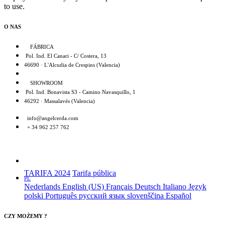
to use.
O NAS
FÁBRICA
Pol. Ind. El Canari - C/ Costera, 13
46690 · L'Alcudia de Crespins (Valencia)
SHOWROOM
Pol. Ind. Bonavista S3 - Camino Navasquillo, 1
46292 · Massalavés (Valencia)
info@angelcerda.com
+ 34 962 257 762
TARIFA 2024
Tarifa pública
PL
Nederlands
English (US)
Français
Deutsch
Italiano
Język
polski
Português
русский язык
slovenščina
Español
CZY MOŻEMY ?