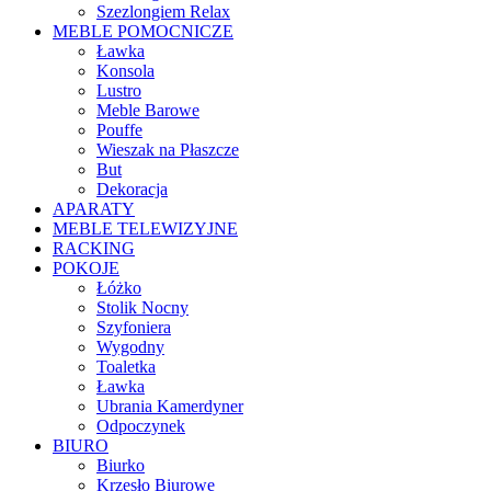
Szezlongiem Relax
MEBLE POMOCNICZE
Ławka
Konsola
Lustro
Meble Barowe
Pouffe
Wieszak na Płaszcze
But
Dekoracja
APARATY
MEBLE TELEWIZYJNE
RACKING
POKOJE
Łóżko
Stolik Nocny
Szyfoniera
Wygodny
Toaletka
Ławka
Ubrania Kamerdyner
Odpoczynek
BIURO
Biurko
Krzesło Biurowe