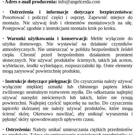
· Adres e-mail producenta:
info@angelcerda.com
· Ostrzeżenia i informacje dotyczące bezpieczeństwa:
Posortować i policzyć części i osprzęt. Zapewnić miejsce do
montażu. Nie używaj śrub i elementów montażowych na siłę.
Postępować zgodnie z instrukcjami montażu krok po kroku.
· Warunki użytkowania i konserwacji:
Meble wyłącznie do
użytku domowego. Nie wystawiać na działanie czynników
atmosferycznych. Nie umieszczać w pobliżu bezpośrednich źródeł
ciepła. Chronić przed bezpośrednim działaniem promieni
słonecznych. Nie używać produktów ściernych, takich jak aceton,
wybielacze, środki wybielające, rozpuszczalniki itp. Ostre elementy
mogą zarysować powierzchnię produktu.
· Instrukcje dotyczące pielęgnacji:
Do czyszczenia należy używać
wyłącznie miękkiej szmatki lub chłonnego papieru lekko
zwilżonego neutralnym roztworem mydła. Do odkurzania najlepiej
używać narzędzi nieściernych lub takich, które nie rysują
powierzchni. Najlepiej czyścić tapicerkę na sucho. Do czyszczenia
tapicerki skórzanej nie należy używać produktów, które mogą
ścierać skórę. Okresowo nawilżać, aby uniknąć wysuszenia i
pęknięć skóry spowodowanych upływem czasu.
· Ostrzeżenia:
Należy unikać umieszczania ciężkich przedmiotów
na produkcie. Zaleca się umieszczanie najcięższych przedmiotów w