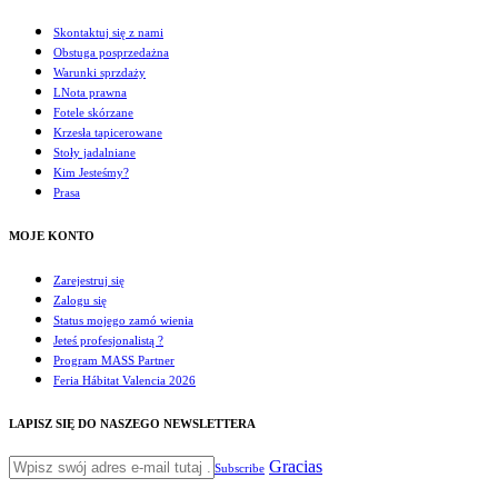
Skontaktuj się z nami
Obstuga posprzedażna
Warunki sprzdaży
LNota prawna
Fotele skórzane
Krzesła tapicerowane
Stoły jadalniane
Kim Jesteśmy?
Prasa
MOJE KONTO
Zarejestruj się
Zalogu się
Status mojego zamó wienia
Jeteś profesjonalistą ?
Program MASS Partner
Feria Hábitat Valencia 2026
LAPISZ SIĘ DO NASZEGO NEWSLETTERA
Gracias
Subscribe