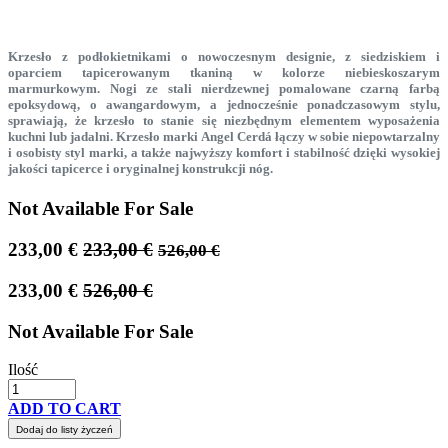
Krzesło z podłokietnikami o nowoczesnym designie, z siedziskiem i
oparciem tapicerowanym tkaniną w kolorze niebieskoszarym
marmurkowym. Nogi ze stali nierdzewnej pomalowane czarną farbą
epoksydową, o awangardowym, a jednocześnie ponadczasowym stylu,
sprawiają, że krzesło to stanie się niezbędnym elementem wyposażenia
kuchni lub jadalni. Krzesło marki Angel Cerdá łączy w sobie niepowtarzalny
i osobisty styl marki, a także najwyższy komfort i stabilność dzięki wysokiej
jakości tapicerce i oryginalnej konstrukcji nóg.
Not Available For Sale
233,00
€
233,00
€
526,00
€
233,00
€
526,00
€
Not Available For Sale
Ilość
ADD TO CART
Dodaj do listy życzeń