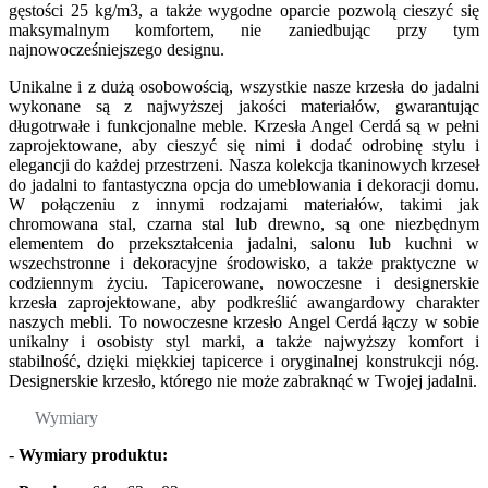
gęstości 25 kg/m3, a także wygodne oparcie pozwolą cieszyć się
maksymalnym komfortem, nie zaniedbując przy tym
najnowocześniejszego designu.
Unikalne i z dużą osobowością, wszystkie nasze krzesła do jadalni
wykonane są z najwyższej jakości materiałów, gwarantując
długotrwałe i funkcjonalne meble. Krzesła Angel Cerdá są w pełni
zaprojektowane, aby cieszyć się nimi i dodać odrobinę stylu i
elegancji do każdej przestrzeni. Nasza kolekcja tkaninowych krzeseł
do jadalni to fantastyczna opcja do umeblowania i dekoracji domu.
W połączeniu z innymi rodzajami materiałów, takimi jak
chromowana stal, czarna stal lub drewno, są one niezbędnym
elementem do przekształcenia jadalni, salonu lub kuchni w
wszechstronne i dekoracyjne środowisko, a także praktyczne w
codziennym życiu. Tapicerowane, nowoczesne i designerskie
krzesła zaprojektowane, aby podkreślić awangardowy charakter
naszych mebli. To nowoczesne krzesło Angel Cerdá łączy w sobie
unikalny i osobisty styl marki, a także najwyższy komfort i
stabilność, dzięki miękkiej tapicerce i oryginalnej konstrukcji nóg.
Designerskie krzesło, którego nie może zabraknąć w Twojej jadalni.
Wymiary
-
Wymiary produktu: