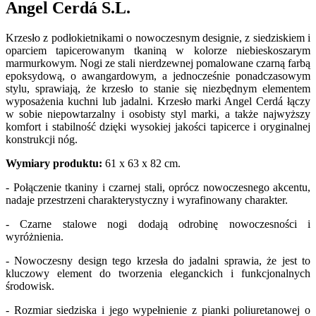
Angel Cerdá S.L.
Krzesło z podłokietnikami o nowoczesnym designie, z siedziskiem i
oparciem tapicerowanym tkaniną w kolorze niebieskoszarym
marmurkowym. Nogi ze stali nierdzewnej pomalowane czarną farbą
epoksydową, o awangardowym, a jednocześnie ponadczasowym
stylu, sprawiają, że krzesło to stanie się niezbędnym elementem
wyposażenia kuchni lub jadalni. Krzesło marki Angel Cerdá łączy
w sobie niepowtarzalny i osobisty styl marki, a także najwyższy
komfort i stabilność dzięki wysokiej jakości tapicerce i oryginalnej
konstrukcji nóg.
Wymiary produktu:
61 x 63 x 82 cm.
- Połączenie tkaniny i czarnej stali, oprócz nowoczesnego akcentu,
nadaje przestrzeni charakterystyczny i wyrafinowany charakter.
- Czarne stalowe nogi dodają odrobinę nowoczesności i
wyróżnienia.
- Nowoczesny design tego krzesła do jadalni sprawia, że jest to
kluczowy element do tworzenia eleganckich i funkcjonalnych
środowisk.
- Rozmiar siedziska i jego wypełnienie z pianki poliuretanowej o