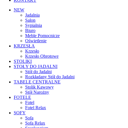
KONTAKT
NEW
Jadalnia
Salon
Sypialnia
Biuro
Meble Pomocnicze
Oświetlenie
KRZESŁA
Krzesło
Krzesło Obrotowe
STOLIKI
STOŁY DO JADALNI
Stół do Jadalni
Rozkładany Stół do Jadalni
TABELE CENTRALNE
Stolik Kawowy
Stół Narożny
FOTELE
Fotel
Fotel Relax
SOFY
Sofa
Sofa Relax