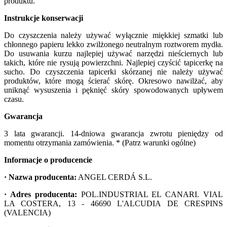
produktu.
Instrukcje konserwacji
Do czyszczenia należy używać wyłącznie miękkiej szmatki lub
chłonnego papieru lekko zwilżonego neutralnym roztworem mydła.
Do usuwania kurzu najlepiej używać narzędzi nieściernych lub
takich, które nie rysują powierzchni. Najlepiej czyścić tapicerkę na
sucho. Do czyszczenia tapicerki skórzanej nie należy używać
produktów, które mogą ścierać skórę. Okresowo nawilżać, aby
uniknąć wysuszenia i pęknięć skóry spowodowanych upływem
czasu.
Gwarancja
3 lata gwarancji. 14-dniowa gwarancja zwrotu pieniędzy od
momentu otrzymania zamówienia. * (Patrz warunki ogólne)
Informacje o producencie
· Nazwa producenta:
ANGEL CERDÁ S.L.
· Adres producenta:
POL.INDUSTRIAL EL CANARI. VIAL
LA COSTERA, 13 - 46690 L'ALCUDIA DE CRESPINS
(VALENCIA)