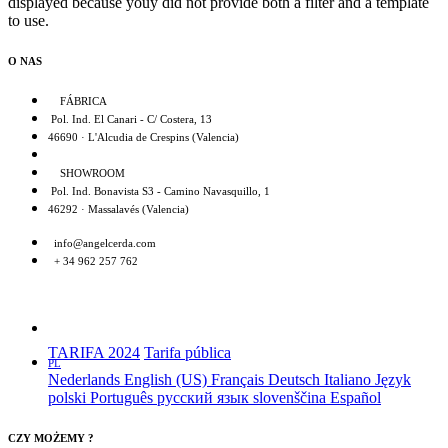
displayed because youy did not provide both a filter and a template
to use.
O NAS
FÁBRICA
Pol. Ind. El Canari - C/ Costera, 13
46690 · L'Alcudia de Crespins (Valencia)
SHOWROOM
Pol. Ind. Bonavista S3 - Camino Navasquillo, 1
46292 · Massalavés (Valencia)
info@angelcerda.com
+ 34 962 257 762
TARIFA 2024
Tarifa pública
PL
Nederlands
English (US)
Français
Deutsch
Italiano
Język
polski
Português
русский язык
slovenščina
Español
CZY MOŻEMY ?