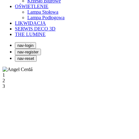
Krzesło Biurowe
OŚWIETLENIE
Lampa Stołowa
Lampa Podłogowa
LIKWIDACJA
SERWIS DECO 3D
THE LUMINE
nav-login
nav-register
nav-reset
1
2
3