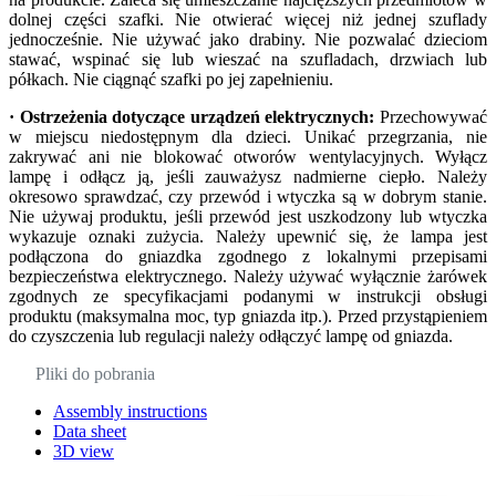
dolnej części szafki. Nie otwierać więcej niż jednej szuflady
jednocześnie. Nie używać jako drabiny. Nie pozwalać dzieciom
stawać, wspinać się lub wieszać na szufladach, drzwiach lub
półkach. Nie ciągnąć szafki po jej zapełnieniu.
· Ostrzeżenia dotyczące urządzeń elektrycznych:
Przechowywać
w miejscu niedostępnym dla dzieci. Unikać przegrzania, nie
zakrywać ani nie blokować otworów wentylacyjnych. Wyłącz
lampę i odłącz ją, jeśli zauważysz nadmierne ciepło. Należy
okresowo sprawdzać, czy przewód i wtyczka są w dobrym stanie.
Nie używaj produktu, jeśli przewód jest uszkodzony lub wtyczka
wykazuje oznaki zużycia. Należy upewnić się, że lampa jest
podłączona do gniazdka zgodnego z lokalnymi przepisami
bezpieczeństwa elektrycznego. Należy używać wyłącznie żarówek
zgodnych ze specyfikacjami podanymi w instrukcji obsługi
produktu (maksymalna moc, typ gniazda itp.). Przed przystąpieniem
do czyszczenia lub regulacji należy odłączyć lampę od gniazda.
Pliki do pobrania
Assembly instructions
Data sheet
3D view