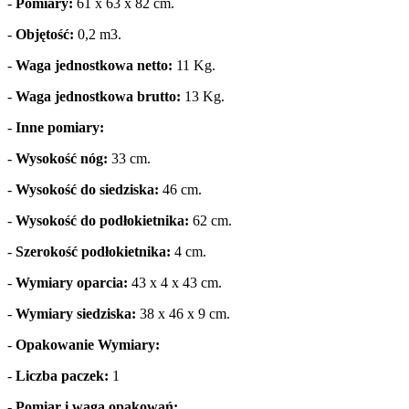
-
Pomiary:
61 x 63 x 82 cm.
-
Objętość:
0,2 m3.
-
Waga jednostkowa netto:
11 Kg.
-
Waga jednostkowa brutto:
13 Kg.
-
Inne pomiary:
-
Wysokość nóg:
33 cm.
-
Wysokość do siedziska:
46 cm.
-
Wysokość do podłokietnika:
62 cm.
-
Szerokość podłokietnika:
4 cm.
-
Wymiary oparcia:
43 x 4 x 43 cm.
-
Wymiary siedziska:
38 x 46 x 9 cm.
-
Opakowanie Wymiary:
-
Liczba paczek:
1
-
Pomiar i waga opakowań: