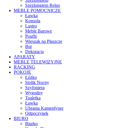
Szezlongiem
Szezlongiem Relax
MEBLE POMOCNICZE
Ławka
Konsola
Lustro
Meble Barowe
Pouffe
Wieszak na Płaszcze
But
Dekoracja
APARATY
MEBLE TELEWIZYJNE
RACKING
POKOJE
Łóżko
Stolik Nocny
Szyfoniera
Wygodny
Toaletka
Ławka
Ubrania Kamerdyner
Odpoczynek
BIURO
Biurko