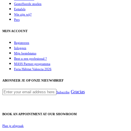
Gestoffeerde stoelen
Eettafels
Wie zijn wij?
Pers
MIJN ACCOUNT
Registreren
Inloggen
Mijn bestelstatus
Bent u een profesional ?
MASS Partner-programma
Feria Hábitat Valencia 2026
ABONNEER JE OP ONZE NIEUWSBRIEF
Gracias
Subscribe
BOOK AN APPOINTMENT AT OUR SHOWROOM
Plan je afspraak