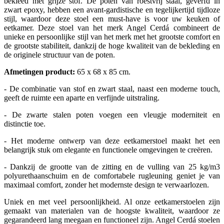
bekleed met grijze stof. De poten van roestvrij staal, geverfd in
zwart epoxy, hebben een avant-gardistische en tegelijkertijd tijdloze
stijl, waardoor deze stoel een must-have is voor uw keuken of
eetkamer. Deze stoel van het merk Angel Cerdá combineert de
unieke en persoonlijke stijl van het merk met het grootste comfort en
de grootste stabiliteit, dankzij de hoge kwaliteit van de bekleding en
de originele structuur van de poten.
Afmetingen product:
65 x 68 x 85 cm.
- De combinatie van stof en zwart staal, naast een moderne touch,
geeft de ruimte een aparte en verfijnde uitstraling.
- De zwarte stalen poten voegen een vleugje moderniteit en
distinctie toe.
- Het moderne ontwerp van deze eetkamerstoel maakt het een
belangrijk stuk om elegante en functionele omgevingen te creëren.
- Dankzij de grootte van de zitting en de vulling van 25 kg/m3
polyurethaanschuim en de comfortabele rugleuning geniet je van
maximaal comfort, zonder het modernste design te verwaarlozen.
Uniek en met veel persoonlijkheid. Al onze eetkamerstoelen zijn
gemaakt van materialen van de hoogste kwaliteit, waardoor ze
gegarandeerd lang meegaan en functioneel zijn. Angel Cerdá stoelen