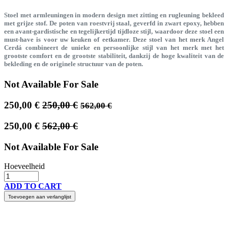
Stoel met armleuningen in modern design met zitting en rugleuning bekleed
met grijze stof. De poten van roestvrij staal, geverfd in zwart epoxy, hebben
een avant-gardistische en tegelijkertijd tijdloze stijl, waardoor deze stoel een
must-have is voor uw keuken of eetkamer. Deze stoel van het merk Angel
Cerdá combineert de unieke en persoonlijke stijl van het merk met het
grootste comfort en de grootste stabiliteit, dankzij de hoge kwaliteit van de
bekleding en de originele structuur van de poten.
Not Available For Sale
250,00
€
250,00
€
562,00
€
250,00
€
562,00
€
Not Available For Sale
Hoeveelheid
ADD TO CART
Toevoegen aan verlanglijst