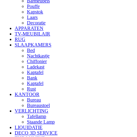
Barmeubels
Pouffe
Kapstok
Laars
Decoratie
APPARATEN
TV-MEUBILAIR
RUG
SLAAPKAMERS
Bed
Nachtkastje
Chiffonier
Ladekast
Kaptafel
Bank
Kaptafel
Rust
KANTOOR
Bureau
Bureaustoel
VERLICHTING
Tafellamp
Staande Lamp
LIQUIDATIE
DECO 3D SERVICE