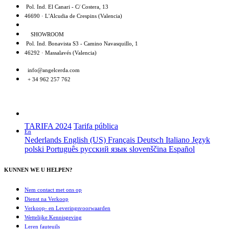
Pol. Ind. El Canari - C/ Costera, 13
46690 · L'Alcudia de Crespins (Valencia)
SHOWROOM
Pol. Ind. Bonavista S3 - Camino Navasquillo, 1
46292 · Massalavés (Valencia)
info@angelcerda.com
+ 34 962 257 762
TARIFA 2024
Tarifa pública
En
Nederlands
English (US)
Français
Deutsch
Italiano
Język
polski
Português
русский язык
slovenščina
Español
KUNNEN WE U HELPEN?
Nem contact met ons op
Dienst na Verkoop
Verkoop- en Leveringsvoorwaarden
Wettelijke Kennisgeving
Leren fauteuils