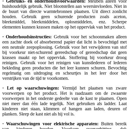
· Gebruiks- en onderhoudsvoorwaarden:
Meubels alleen voor
huishoudelijk gebruik. Niet blootstellen aan weersinvloeden. Niet in
de buurt van directe warmtebronnen plaatsen. Uit direct zonlicht
houden. Gebruik geen schurende producten zoals aceton,
bleekmiddel, bleekmiddelen, oplosmiddelen, enz. Scherpe
elementen kunnen krassen maken op het oppervlak van het product.
· Onderhoudsinstructies:
Gebruik voor het schoonmaken alleen
een zachte doek of absorberend papier dat licht is bevochtigd met
een neutrale zeepoplossing. Gebruik voor het verwijderen van stof
bij voorkeur niet-schurend gereedschap of gereedschap dat geen
krassen maakt op het oppervlak. Stoffering bij voorkeur droog
reinigen. Gebruik voor het reinigen van kunstlederen of lederen
bekleding geen producten die het leer kunnen schuren. Bevochtig
regelmatig om uitdroging en scheurtjes in het leer door het
verstrijken van de tijd te voorkomen.
· Let op waarschuwingen:
Vermijd het plaatsen van zware
voorwerpen op het product. Het is raadzaam om de zwaarste
voorwerpen in het onderste gedeelte van de kast te plaatsen. Open
niet meer dan één lade tegelijk. Niet gebruiken als ladder. Laat
kinderen niet staan, klimmen of hangen aan laden, deuren of
planken. Sleep de kast niet als hij vol is.
· Waarschuwingen voor elektrische apparaten:
Buiten bereik
van kinderen houden. Voorkom oververhitting, dek