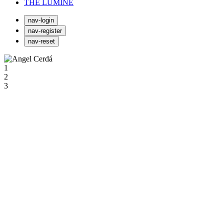
THE LUMINE
nav-login
nav-register
nav-reset
1
2
3