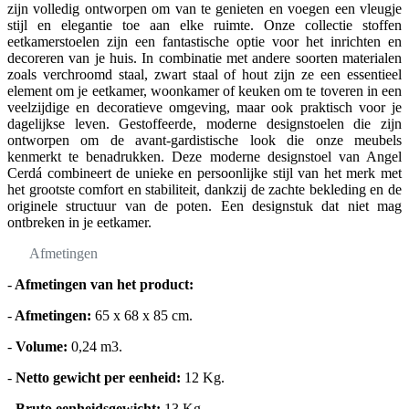
zijn volledig ontworpen om van te genieten en voegen een vleugje
stijl en elegantie toe aan elke ruimte. Onze collectie stoffen
eetkamerstoelen zijn een fantastische optie voor het inrichten en
decoreren van je huis. In combinatie met andere soorten materialen
zoals verchroomd staal, zwart staal of hout zijn ze een essentieel
element om je eetkamer, woonkamer of keuken om te toveren in een
veelzijdige en decoratieve omgeving, maar ook praktisch voor je
dagelijkse leven. Gestoffeerde, moderne designstoelen die zijn
ontworpen om de avant-gardistische look die onze meubels
kenmerkt te benadrukken. Deze moderne designstoel van Angel
Cerdá combineert de unieke en persoonlijke stijl van het merk met
het grootste comfort en stabiliteit, dankzij de zachte bekleding en de
originele structuur van de poten. Een designstuk dat niet mag
ontbreken in je eetkamer.
Afmetingen
-
Afmetingen van het product:
-
Afmetingen:
65 x 68 x 85 cm.
-
Volume:
0,24 m3.
-
Netto gewicht per eenheid:
12 Kg.
-
Bruto eenheidsgewicht:
13 Kg.