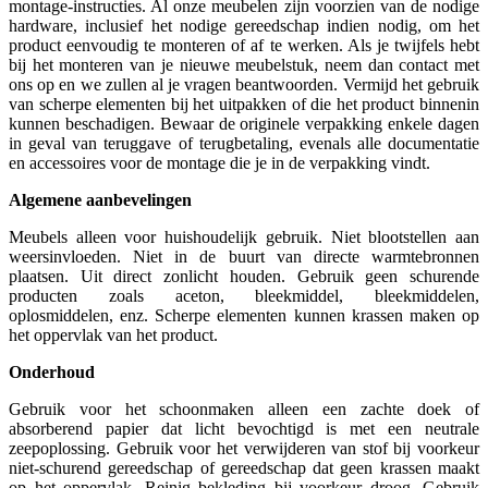
montage-instructies. Al onze meubelen zijn voorzien van de nodige
hardware, inclusief het nodige gereedschap indien nodig, om het
product eenvoudig te monteren of af te werken. Als je twijfels hebt
bij het monteren van je nieuwe meubelstuk, neem dan contact met
ons op en we zullen al je vragen beantwoorden. Vermijd het gebruik
van scherpe elementen bij het uitpakken of die het product binnenin
kunnen beschadigen. Bewaar de originele verpakking enkele dagen
in geval van teruggave of terugbetaling, evenals alle documentatie
en accessoires voor de montage die je in de verpakking vindt.
Algemene aanbevelingen
Meubels alleen voor huishoudelijk gebruik. Niet blootstellen aan
weersinvloeden. Niet in de buurt van directe warmtebronnen
plaatsen. Uit direct zonlicht houden. Gebruik geen schurende
producten zoals aceton, bleekmiddel, bleekmiddelen,
oplosmiddelen, enz. Scherpe elementen kunnen krassen maken op
het oppervlak van het product.
Onderhoud
Gebruik voor het schoonmaken alleen een zachte doek of
absorberend papier dat licht bevochtigd is met een neutrale
zeepoplossing. Gebruik voor het verwijderen van stof bij voorkeur
niet-schurend gereedschap of gereedschap dat geen krassen maakt
op het oppervlak. Reinig bekleding bij voorkeur droog. Gebruik