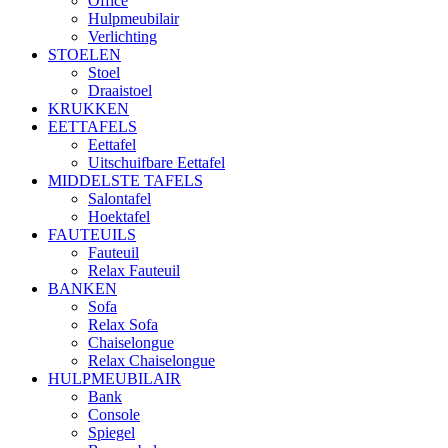
Office
Hulpmeubilair
Verlichting
STOELEN
Stoel
Draaistoel
KRUKKEN
EETTAFELS
Eettafel
Uitschuifbare Eettafel
MIDDELSTE TAFELS
Salontafel
Hoektafel
FAUTEUILS
Fauteuil
Relax Fauteuil
BANKEN
Sofa
Relax Sofa
Chaiselongue
Relax Chaiselongue
HULPMEUBILAIR
Bank
Console
Spiegel