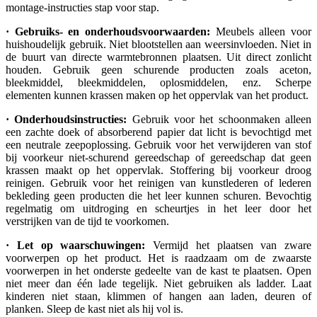
montage-instructies stap voor stap.
· Gebruiks- en onderhoudsvoorwaarden:
Meubels alleen voor
huishoudelijk gebruik. Niet blootstellen aan weersinvloeden. Niet in
de buurt van directe warmtebronnen plaatsen. Uit direct zonlicht
houden. Gebruik geen schurende producten zoals aceton,
bleekmiddel, bleekmiddelen, oplosmiddelen, enz. Scherpe
elementen kunnen krassen maken op het oppervlak van het product.
· Onderhoudsinstructies:
Gebruik voor het schoonmaken alleen
een zachte doek of absorberend papier dat licht is bevochtigd met
een neutrale zeepoplossing. Gebruik voor het verwijderen van stof
bij voorkeur niet-schurend gereedschap of gereedschap dat geen
krassen maakt op het oppervlak. Stoffering bij voorkeur droog
reinigen. Gebruik voor het reinigen van kunstlederen of lederen
bekleding geen producten die het leer kunnen schuren. Bevochtig
regelmatig om uitdroging en scheurtjes in het leer door het
verstrijken van de tijd te voorkomen.
· Let op waarschuwingen:
Vermijd het plaatsen van zware
voorwerpen op het product. Het is raadzaam om de zwaarste
voorwerpen in het onderste gedeelte van de kast te plaatsen. Open
niet meer dan één lade tegelijk. Niet gebruiken als ladder. Laat
kinderen niet staan, klimmen of hangen aan laden, deuren of
planken. Sleep de kast niet als hij vol is.