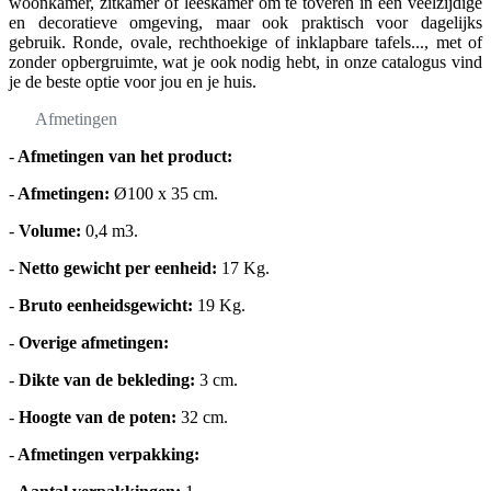
woonkamer, zitkamer of leeskamer om te toveren in een veelzijdige
en decoratieve omgeving, maar ook praktisch voor dagelijks
gebruik. Ronde, ovale, rechthoekige of inklapbare tafels..., met of
zonder opbergruimte, wat je ook nodig hebt, in onze catalogus vind
je de beste optie voor jou en je huis.
Afmetingen
-
Afmetingen van het product:
-
Afmetingen:
Ø100 x 35 cm.
-
Volume:
0,4 m3.
-
Netto gewicht per eenheid:
17 Kg.
-
Bruto eenheidsgewicht:
19 Kg.
-
Overige afmetingen:
-
Dikte van de bekleding:
3 cm.
-
Hoogte van de poten:
32 cm.
-
Afmetingen verpakking: