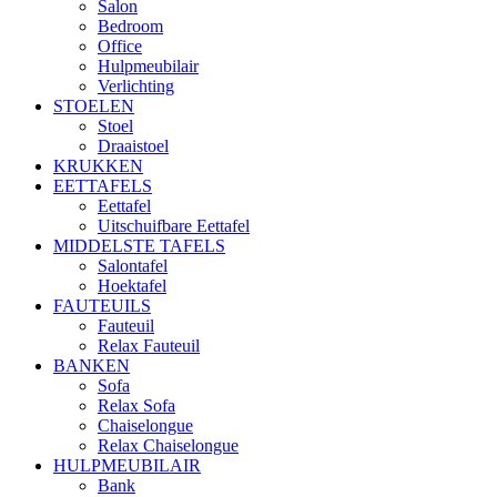
Salon
Bedroom
Office
Hulpmeubilair
Verlichting
STOELEN
Stoel
Draaistoel
KRUKKEN
EETTAFELS
Eettafel
Uitschuifbare Eettafel
MIDDELSTE TAFELS
Salontafel
Hoektafel
FAUTEUILS
Fauteuil
Relax Fauteuil
BANKEN
Sofa
Relax Sofa
Chaiselongue
Relax Chaiselongue
HULPMEUBILAIR
Bank