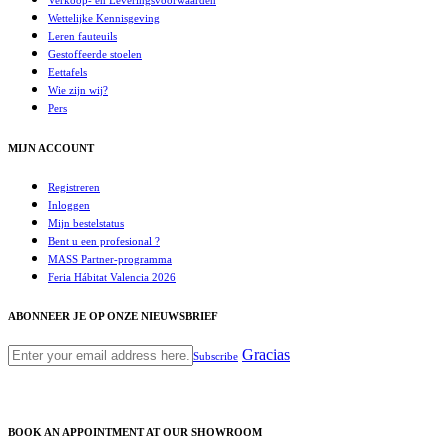
Verkoop- en Leveringsvoorwaarden
Wettelijke Kennisgeving
Leren fauteuils
Gestoffeerde stoelen
Eettafels
Wie zijn wij?
Pers
MIJN ACCOUNT
Registreren
Inloggen
Mijn bestelstatus
Bent u een profesional ?
MASS Partner-programma
Feria Hábitat Valencia 2026
ABONNEER JE OP ONZE NIEUWSBRIEF
Gracias
Subscribe
BOOK AN APPOINTMENT AT OUR SHOWROOM