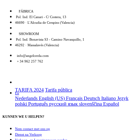
FÁBRICA
Pol. Ind. El Canari - C/ Costera, 13
46690 · L'Alcudia de Crespins (Valencia)
SHOWROOM
Pol. Ind. Bonavista S3 - Camino Navasquillo, 1
46292 · Massalavés (Valencia)
info@angelcerda.com
+ 34 962 257 762
TARIFA 2024
Tarifa pública
En
Nederlands
English (US)
Français
Deutsch
Italiano
Język
polski
Português
русский язык
slovenščina
Español
KUNNEN WE U HELPEN?
Nem contact met ons op
Dienst na Verkoop