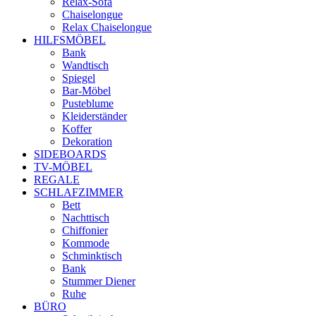
Relax-Sofa
Chaiselongue
Relax Chaiselongue
HILFSMÖBEL
Bank
Wandtisch
Spiegel
Bar-Möbel
Pusteblume
Kleiderständer
Koffer
Dekoration
SIDEBOARDS
TV-MÖBEL
REGALE
SCHLAFZIMMER
Bett
Nachttisch
Chiffonier
Kommode
Schminktisch
Bank
Stummer Diener
Ruhe
BÜRO