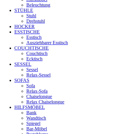
Beleuchtung
STÜHLE
Stuhl
Drehstuhl
HOCKER
ESSTISCHE
Esstisch
Ausziehbarer Esstisch
COUCHTISCHE
Couchtisch
Ecktisch
SESSEL
Sessel
Relax-Sessel
SOFAS
Sofa
Relax-Sofa
Chaiselongue
Relax Chaiselongue
HILFSMÖBEL
Bank
Wandtisch
Spiegel
Bar-Möbel