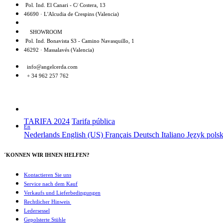
Pol. Ind. El Canari - C/ Costera, 13
46690 · L'Alcudia de Crespins (Valencia)
SHOWROOM
Pol. Ind. Bonavista S3 - Camino Navasquillo, 1
46292 · Massalavés (Valencia)
info@angelcerda.com
+ 34 962 257 762
TARIFA 2024
Tarifa pública
En
Nederlands
English (US)
Français
Deutsch
Italiano
Język pols
´KONNEN WIR IHNEN HELFEN?
Kontactieren Sie uns
Service nach dem Kauf
Verkaufs und Lieferbedingungen
Rechtlicher Hinweis
Ledersessel
Gepolsterte Stühle